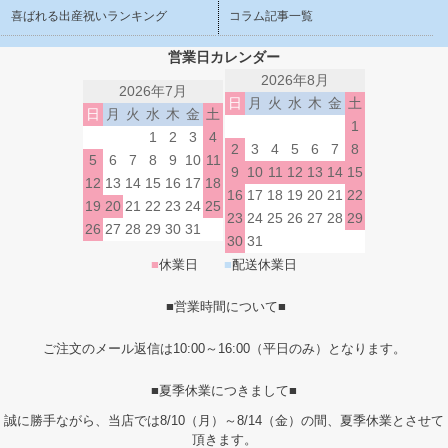
喜ばれる出産祝いランキング
コラム記事一覧
営業日カレンダー
2026年8月
2026年7月
日
月
火
水
木
金
土
日
月
火
水
木
金
土
1
1
2
3
4
2
3
4
5
6
7
8
5
6
7
8
9
10
11
9
10
11
12
13
14
15
12
13
14
15
16
17
18
16
17
18
19
20
21
22
19
20
21
22
23
24
25
23
24
25
26
27
28
29
26
27
28
29
30
31
30
31
■
休業日
■
配送休業日
■営業時間について■
ご注文のメール返信は10:00～16:00（平日のみ）となります。
■夏季休業につきまして■
誠に勝手ながら、当店では8/10（月）～8/14（金）の間、夏季休業とさせて
頂きます。