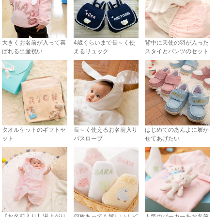
大きくお名前が入って喜
4歳くらいまで長～く使
背中に天使の羽が入った
ばれる出産祝い
えるリュック
スタイとパンツのセット
タオルケットのギフトセ
長～く使えるお名前入り
はじめてのあんよに履か
ット
バスローブ
せてあげたい
【お名前入り】湯上がり
何枚あっても嬉しい！ビ
人気のパーカーをお名前