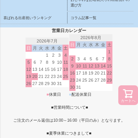
選び方
喜ばれる出産祝いランキング
コラム記事一覧
営業日カレンダー
2026年8月
2026年7月
日
月
火
水
木
金
土
日
月
火
水
木
金
土
1
1
2
3
4
2
3
4
5
6
7
8
5
6
7
8
9
10
11
9
10
11
12
13
14
15
12
13
14
15
16
17
18
16
17
18
19
20
21
22
19
20
21
22
23
24
25
23
24
25
26
27
28
29
26
27
28
29
30
31
30
31
■
休業日
■
配送休業日
カートへ
■営業時間について■
ご注文のメール返信は10:00～16:00（平日のみ）となります。
■夏季休業につきまして■