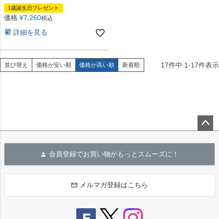
1歳誕生日プレゼント
価格
¥
7,260
税込
詳細を見る
17
件中
1
-
17
件表示
並び替え
価格が安い順
価格が高い順
新着順
ペー
ジト
会員登録でお買い物がもっとスムーズに！
ップ
へ
メルマガ登録はこちら