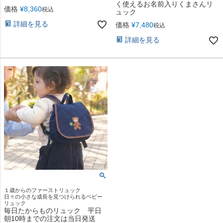
く使えるお名前入りくまさんリ
価格
¥
8,360
税込
ュック
詳細を見る
価格
¥
7,480
税込
詳細を見る
１歳からのファーストリュック
日々の小さな成長を見つけられるベビー
リュック
毎日たからものリュック 平日
朝10時までの注文は当日発送