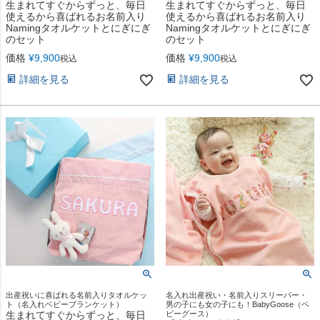
生まれてすぐからずっと、毎日
生まれてすぐからずっと、毎日
使えるから喜ばれるお名前入り
使えるから喜ばれるお名前入り
Namingタオルケットとにぎにぎ
Namingタオルケットとにぎにぎ
のセット
のセット
価格
¥
9,900
価格
¥
9,900
税込
税込
詳細を見る
詳細を見る
出産祝いに喜ばれる名前入りタオルケッ
名入れ出産祝い・名前入りスリーパー・
ト（名入れベビーブランケット）
男の子にも女の子にも！BabyGoose（ベ
生まれてすぐからずっと、毎日
ビーグース）