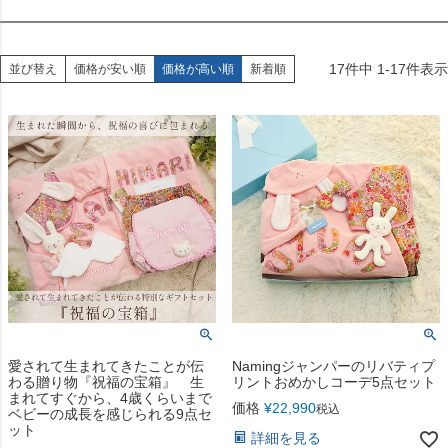
17
件中
1
-
17
件表示
並び替え
価格が安い順
価格が高い順
新着順
愛されて生まれてきたことが伝
Namingジャンパーのリバティプ
わる贈り物『祝福の宝箱』 生
リントおめかしコーデ5点セット
まれてすぐから、4歳くらいまで
価格
¥
22,990
税込
ベビーの成長を感じられる9点セ
ット
詳細を見る