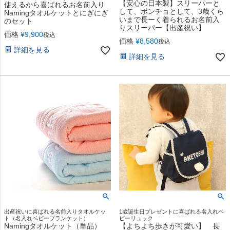
【安心の日本製】スリーパーと
使えるから喜ばれるお名前入り
して、ポンチョとして、3歳くら
Namingタオルケットとにぎにぎ
いまで長ーく着られるお名前入
のセット
りスリーパー【出産祝い】
価格
¥
9,900
税込
価格
¥
8,580
税込
詳細を見る
詳細を見る
出産祝いに喜ばれる名前入りタオルケッ
1歳誕生日プレゼントに喜ばれる名入れベ
ト（名入れベビーブランケット）
ビーリュック
Namingタオルケット（単品）
【よちよち歩きが可愛い】 長