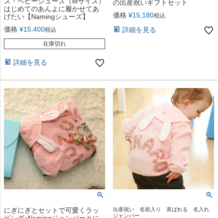
ズ・ベビーシューズ（Mサイズ）
の出産祝いギフトセット
はじめてのあんよに履かせてあ
価格
¥
15,180
税込
げたい【Namingシューズ】
価格
¥
15,400
詳細を見る
税込
在庫切れ
詳細を見る
にぎにぎとセットで可愛くラッ
出産祝い 名前入り 喜ばれる 名入れ
ジャンパー