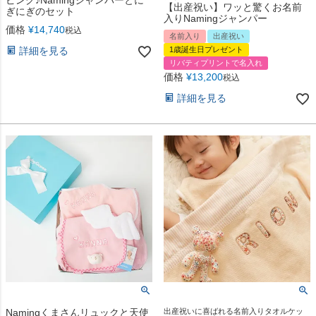
ピング♪Namingジャンパーとに
【出産祝い】ワッと驚くお名前
ぎにぎのセット
入りNamingジャンパー
価格
¥
14,740
税込
名前入り
出産祝い
詳細を見る
1歳誕生日プレゼント
リバティプリントで名入れ
価格
¥
13,200
税込
詳細を見る
Namingくまさんリュックと天使
出産祝いに喜ばれる名前入りタオルケッ