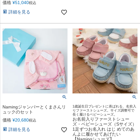
価格
¥
51,040
税込
詳細を見る
Namingジャンパーとくまさんリ
1歳誕生日プレゼントに喜ばれる、名前入
りファーストシューズ。サイズ調整可で
ュックのセット
長く履けるベビーシューズ。
お名前入りファーストシュー
価格
¥
20,680
税込
ズ・ベビーシューズ（Sサイズ）
1足ずつお名入れ はじ めてのあ
詳細を見る
んよに履かせてあげたい
【Namingシューズ】