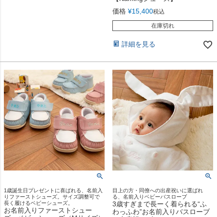
価格
¥
15,400
税込
在庫切れ
詳細を見る
1歳誕生日プレゼントに喜ばれる、名前入
目上の方・同僚への出産祝いに選ばれ
りファーストシューズ。サイズ調整可で
る、名前入りベビーバスローブ
長く履けるベビーシューズ。
3歳すぎまで長ーく着られる“ふ
お名前入りファーストシュー
わっふわ”お名前入りバスローブ