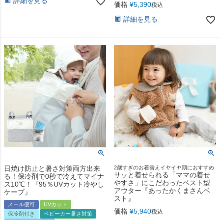
詳細を見る
価格
¥
5,390
税込
詳細を見る
日焼け防止と暑さ対策両方出来
2歳すぎのお着替えイヤイヤ期におすすめ
サッと着せられる「ママの着せ
る！保冷剤で0秒で冷えてマイナ
やすさ」にこだわったベスト型
ス10℃！『95％UVカット冷やし
アウター『あったかくまさんベ
ケープ』
スト』
メール便可
UVカット
価格
¥
5,940
税込
保冷剤付き
ベビーカー暑さ対策