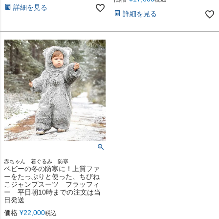
詳細を見る
詳細を見る
赤ちゃん 着ぐるみ 防寒
ベビーの冬の防寒に！上質ファ
ーをたっぷりと使った、ちびね
こジャンプスーツ フラッフィ
ー 平日朝10時までの注文は当
日発送
価格
¥
22,000
税込