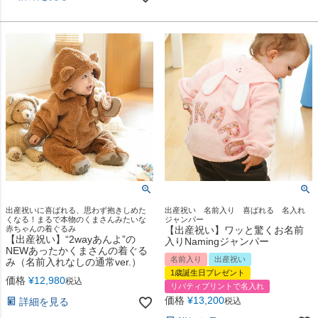
出産祝いに喜ばれる、思わず抱きしめた
出産祝い 名前入り 喜ばれる 名入れ
くなる！まるで本物のくまさんみたいな
ジャンパー
赤ちゃんの着ぐるみ
【出産祝い】ワッと驚くお名前
【出産祝い】“2wayあんよ”の
入りNamingジャンパー
NEWあったかくまさんの着ぐる
名前入り
出産祝い
み（名前入れなしの通常ver.）
1歳誕生日プレゼント
価格
¥
12,980
税込
リバティプリントで名入れ
価格
¥
13,200
詳細を見る
税込