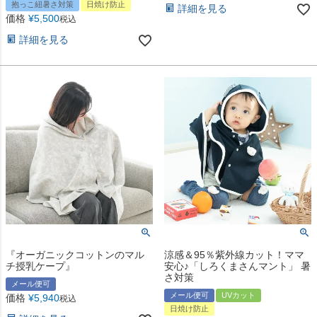
抱っこ紐暑さ対策
日焼け防止
詳細を見る
価格
¥
5,500
税込
詳細を見る
『オーガニックコットンのマル
涼感＆95％紫外線カット！ママ
チ授乳ケープ』
安心♪「しろくまさんマント」 暑
さ対策
メール便可
メール便可
UVカット
価格
¥
5,940
税込
日焼け防止