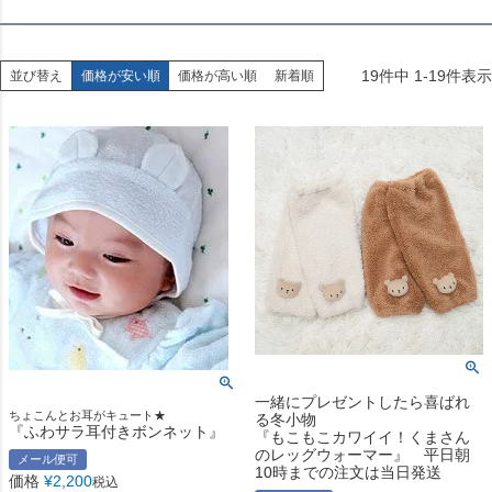
19
件中
1
-
19
件表示
並び替え
価格が安い順
価格が高い順
新着順
一緒にプレゼントしたら喜ばれ
ちょこんとお耳がキュート★
る冬小物
『ふわサラ耳付きボンネット』
『もこもこカワイイ！くまさん
のレッグウォーマー』 平日朝
メール便可
10時までの注文は当日発送
価格
¥
2,200
税込