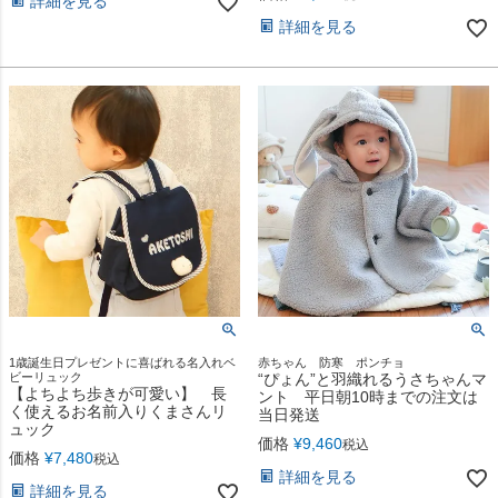
詳細を見る
詳細を見る
1歳誕生日プレゼントに喜ばれる名入れベ
赤ちゃん 防寒 ポンチョ
ビーリュック
“ぴょん”と羽織れるうさちゃんマ
【よちよち歩きが可愛い】 長
ント 平日朝10時までの注文は
く使えるお名前入りくまさんリ
当日発送
ュック
価格
¥
9,460
税込
価格
¥
7,480
税込
詳細を見る
詳細を見る