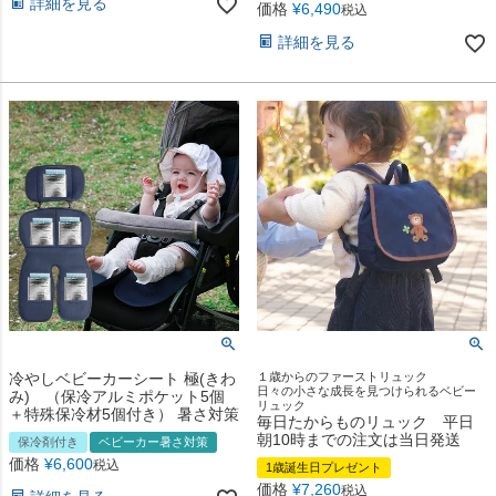
詳細を見る
価格
¥
6,490
税込
詳細を見る
冷やしベビーカーシート 極(きわ
１歳からのファーストリュック
日々の小さな成長を見つけられるベビー
み) （保冷アルミポケット5個
リュック
＋特殊保冷材5個付き） 暑さ対策
毎日たからものリュック 平日
朝10時までの注文は当日発送
保冷剤付き
ベビーカー暑さ対策
価格
¥
6,600
税込
1歳誕生日プレゼント
価格
¥
7,260
税込