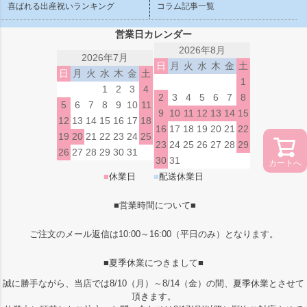
喜ばれる出産祝いランキング
コラム記事一覧
営業日カレンダー
2026年8月
2026年7月
日
月
火
水
木
金
土
日
月
火
水
木
金
土
1
1
2
3
4
2
3
4
5
6
7
8
5
6
7
8
9
10
11
9
10
11
12
13
14
15
12
13
14
15
16
17
18
16
17
18
19
20
21
22
19
20
21
22
23
24
25
23
24
25
26
27
28
29
26
27
28
29
30
31
30
31
カートへ
■
休業日
■
配送休業日
■営業時間について■
ご注文のメール返信は10:00～16:00（平日のみ）となります。
■夏季休業につきまして■
誠に勝手ながら、当店では8/10（月）～8/14（金）の間、夏季休業とさせて
頂きます。