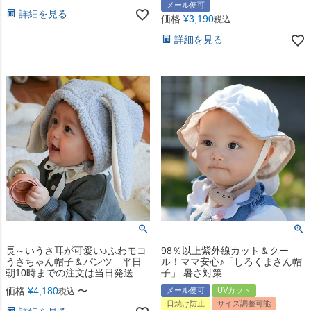
メール便可
詳細を見る
価格
¥
3,190
税込
詳細を見る
長～いうさ耳が可愛い♪ふわモコ
98％以上紫外線カット＆クー
うさちゃん帽子＆パンツ 平日
ル！ママ安心♪「しろくまさん帽
朝10時までの注文は当日発送
子」 暑さ対策
価格
¥
4,180
〜
メール便可
UVカット
税込
日焼け防止
サイズ調整可能