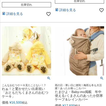
在庫切れ
在庫切れ
詳細を見る
詳細を見る
こんなおむつケーキ見たことない！？
雨の日・寒い日に便利！梅雨も冬も大活
わぁ！と驚かせたい出産祝い
躍！あったか抱っこカバー
たまひよ・Baby-mo掲載 年中
「おともだちくまさんのおむつ
使える♪くまさんのあったか防寒
ケーキ」
ケープ＆レインカバー
価格
¥
16,500
税込
価格
¥
17,600
税込