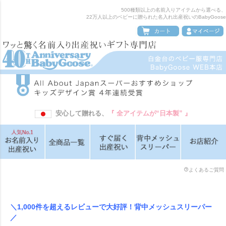
ペー
500種類以上の名前入りアイテムから選べる、
ジト
22万人以上のベビーに贈られた名入れ出産祝いのBabyGoose
ップ
へ
安心して贈れる、
『 全アイテムが“日本製” 』
よくあるご質問
＼1,000件を超えるレビューで大好評！背中メッシュスリーパー
／