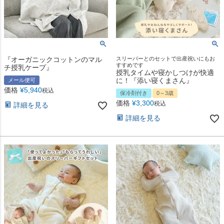
『オーガニックコットンのマル
スリーパーとのセットで出産祝いにもお
すすめです
チ授乳ケープ』
授乳タイムや寝かしつけが快適
に！『添い寝くまさん』
メール便可
価格
¥
5,940
税込
保冷剤付き
0～3歳
価格
¥
3,300
税込
詳細を見る
詳細を見る