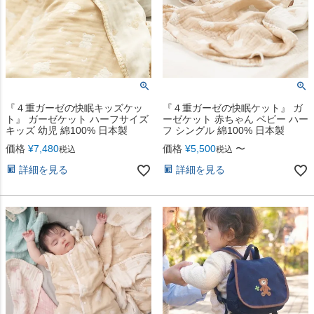
『４重ガーゼの快眠キッズケッ
『４重ガーゼの快眠ケット』 ガ
ト』 ガーゼケット ハーフサイズ
ーゼケット 赤ちゃん ベビー ハー
キッズ 幼児 綿100% 日本製
フ シングル 綿100% 日本製
価格
¥
7,480
価格
¥
5,500
〜
税込
税込
詳細を見る
詳細を見る