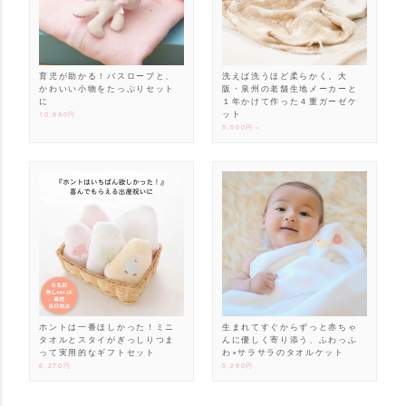
育児が助かる！バスローブと、
洗えば洗うほど柔らかく。大
かわいい小物をたっぷりセット
阪・泉州の老舗生地メーカーと
に
１年かけて作った４重ガーゼケ
ット
10,890円
5,500円～
ホントは一番ほしかった！ミニ
生まれてすぐからずっと赤ちゃ
タオルとスタイがぎっしりつま
んに優しく寄り添う、ふわっふ
って実用的なギフトセット
わ×サラサラのタオルケット
6,270円
5,280円