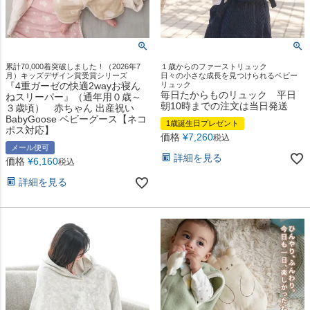
累計70,000着突破しました！（2026年7
１歳からのファーストリュック
月）キッズデザイン賞受賞シリーズ
日々の小さな成長を見つけられるベビー
『4重ガーゼの快適2wayお寝ん
リュック
毎日たからものリュック 平日
ねスリーパー』（通年用０歳～
朝10時までの注文は当日発送
３歳頃） 赤ちゃん 出産祝い
BabyGoose ベビーグース【ネコ
1歳誕生日プレゼント
ポス対応】
価格
¥
7,260
税込
メール便可
詳細を見る
価格
¥
6,160
税込
詳細を見る