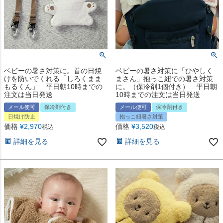
ベビーの暑さ対策に。首の日焼
ベビーの暑さ対策に「ひやしく
けを防いでくれる「しろくまま
まさん」抱っこ紐での暑さ対策
もるくん」 平日朝10時までの
に。（保冷剤1個付き） 平日朝
注文は当日発送
10時までの注文は当日発送
メール便可
保冷剤付き
メール便可
保冷剤付き
日焼け防止
抱っこ紐暑さ対策
価格
¥
2,970
価格
¥
3,520
税込
税込
詳細を見る
詳細を見る