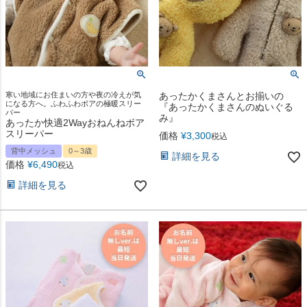
寒い地域にお住まいの方や夜の冷えが気
あったかくまさんとお揃いの
になる方へ。ふわふわボアの極暖スリー
『あったかくまさんのぬいぐる
パー
み』
あったか快適2Wayおねんねボア
スリーパー
価格
¥
3,300
税込
背中メッシュ
0～3歳
詳細を見る
価格
¥
6,490
税込
詳細を見る