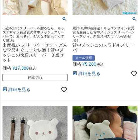
出産祝いにスリーパーを贈るなら、キッ
累計60,000着突破！キッズデザイン賞受
ズデザイン賞受賞の背中メッシュスリー
賞も受賞した背中メッシュスリーパーシ
パーで、夏も冬も、どんな季節もぐっす
リーズから、新生児用スワドルが新登
り快適♪
場！
出産祝い スリーパー セット どん
背中メッシュのスワドルスリー
な季節もぐっすり快適！背中メ
パー
ッシュの快適スリーパー３点セ
メール便可
ット
価格
¥
5,280
税込
価格
¥
17,380
税込
詳細を見る
在庫切れ
詳細を見る