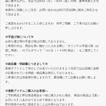
誠に勝手ながら、当店では8/10（月）～8/14（金）の間、夏季休業とさせ
て頂きます。
休業中に頂戴したご注文・お問い合わせは8/17(月)以降に順次ご対応させ
て頂きます。
ご迷惑をおかけすることと存じますが、何卒ご理解、ご了承のほどお願い
申し上げます。
※手提げ袋について※
お持ち運び用の手提げ袋は付属しておりません。
ご希望の方は、商品を買い物かごに入れる際に「オリジナル手提げ袋（お
渡し用袋）」のプルダウンで「つける（＋￥165 税込）」をご選択してく
ださい。
※納品書・明細書につきまして※
直接ギフトとして安心してお送りいただけますよう当店ではお品物に金額
の記載されている明細・納品書は発行しておりません。
ご希望の方は別途発行致しますので、通信欄にてご記載をお願い致しま
す。
※複数アイテムご購入のお客様へ
ご予約商品と即日発送商品を一緒に購入された場合、 商品の発送は【遅い
お日にち】にあわせてまとめて発送となります。
即日発送のみ先に発送することは出来かねております。