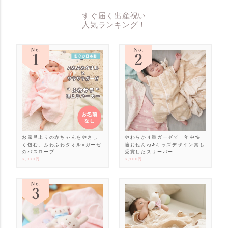
すぐ届く出産祝い
人気ランキング！
お風呂上りの赤ちゃんをやさし
やわらか４重ガーゼで一年中快
く包む。ふわふわタオル×ガーゼ
適おねんね♪キッズデザイン賞も
のバスローブ
受賞したスリーパー
6,930円
6,160円