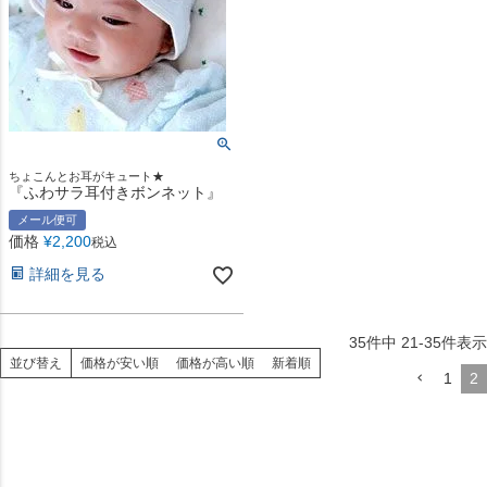
ちょこんとお耳がキュート★
『ふわサラ耳付きボンネット』
メール便可
価格
¥
2,200
税込
詳細を見る
35
件中
21
-
35
件表示
並び替え
価格が安い順
価格が高い順
新着順
1
2