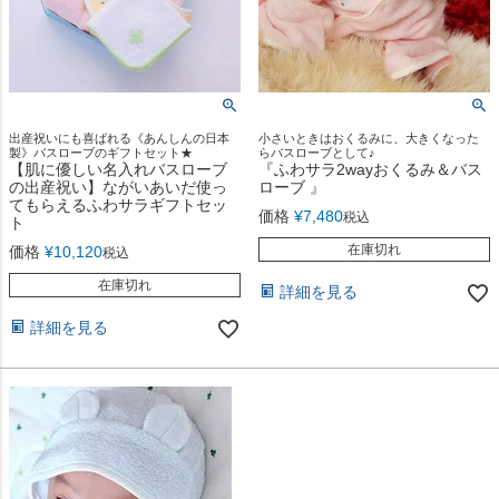
出産祝いにも喜ばれる《あんしんの日本
小さいときはおくるみに、大きくなった
製》バスローブのギフトセット★
らバスローブとして♪
【肌に優しい名入れバスローブ
『ふわサラ2wayおくるみ＆バス
の出産祝い】ながいあいだ使っ
ローブ 』
てもらえるふわサラギフトセッ
価格
¥
7,480
税込
ト
在庫切れ
価格
¥
10,120
税込
在庫切れ
詳細を見る
詳細を見る