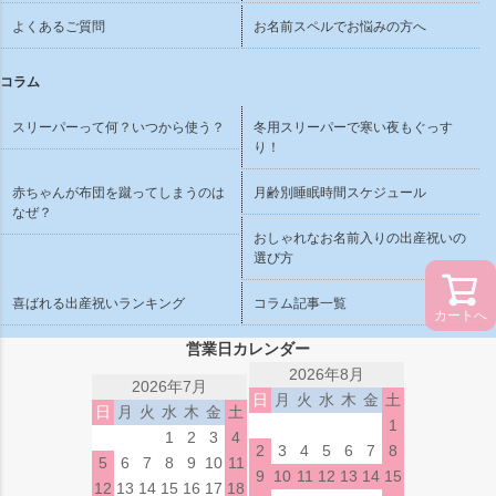
よくあるご質問
お名前スペルでお悩みの方へ
コラム
スリーパーって何？いつから使う？
冬用スリーパーで寒い夜もぐっす
り！
赤ちゃんが布団を蹴ってしまうのは
月齢別睡眠時間スケジュール
なぜ？
おしゃれなお名前入りの出産祝いの
選び方
喜ばれる出産祝いランキング
コラム記事一覧
カートへ
営業日カレンダー
2026年8月
2026年7月
日
月
火
水
木
金
土
日
月
火
水
木
金
土
1
1
2
3
4
2
3
4
5
6
7
8
5
6
7
8
9
10
11
9
10
11
12
13
14
15
12
13
14
15
16
17
18