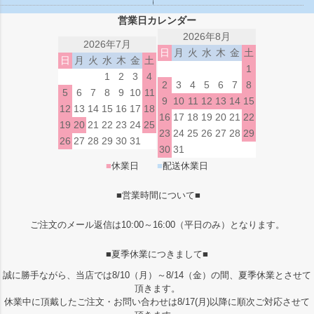
営業日カレンダー
2026年8月
2026年7月
日
月
火
水
木
金
土
日
月
火
水
木
金
土
1
1
2
3
4
2
3
4
5
6
7
8
5
6
7
8
9
10
11
9
10
11
12
13
14
15
12
13
14
15
16
17
18
16
17
18
19
20
21
22
19
20
21
22
23
24
25
23
24
25
26
27
28
29
26
27
28
29
30
31
30
31
■
休業日
■
配送休業日
■営業時間について■
ご注文のメール返信は10:00～16:00（平日のみ）となります。
■夏季休業につきまして■
誠に勝手ながら、当店では8/10（月）～8/14（金）の間、夏季休業とさせて
頂きます。
休業中に頂戴したご注文・お問い合わせは8/17(月)以降に順次ご対応させて