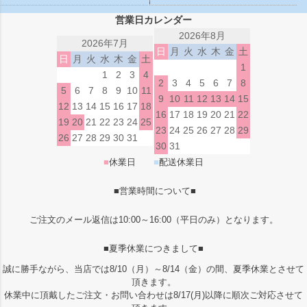
営業日カレンダー
2026年8月
2026年7月
日
月
火
水
木
金
土
日
月
火
水
木
金
土
1
1
2
3
4
2
3
4
5
6
7
8
5
6
7
8
9
10
11
9
10
11
12
13
14
15
12
13
14
15
16
17
18
16
17
18
19
20
21
22
19
20
21
22
23
24
25
23
24
25
26
27
28
29
26
27
28
29
30
31
30
31
■
休業日
■
配送休業日
■営業時間について■
ご注文のメール返信は10:00～16:00（平日のみ）となります。
■夏季休業につきまして■
誠に勝手ながら、当店では8/10（月）～8/14（金）の間、夏季休業とさせて
頂きます。
休業中に頂戴したご注文・お問い合わせは8/17(月)以降に順次ご対応させて