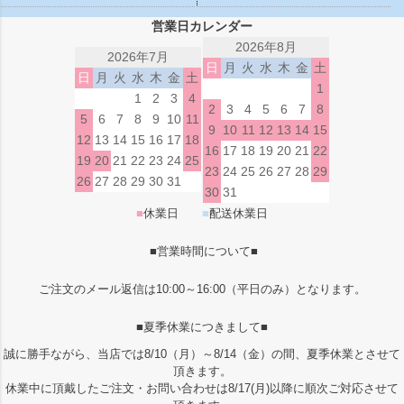
営業日カレンダー
2026年8月
2026年7月
日
月
火
水
木
金
土
日
月
火
水
木
金
土
1
1
2
3
4
2
3
4
5
6
7
8
5
6
7
8
9
10
11
9
10
11
12
13
14
15
12
13
14
15
16
17
18
16
17
18
19
20
21
22
19
20
21
22
23
24
25
23
24
25
26
27
28
29
26
27
28
29
30
31
30
31
■
休業日
■
配送休業日
■営業時間について■
ご注文のメール返信は10:00～16:00（平日のみ）となります。
■夏季休業につきまして■
誠に勝手ながら、当店では8/10（月）～8/14（金）の間、夏季休業とさせて
頂きます。
休業中に頂戴したご注文・お問い合わせは8/17(月)以降に順次ご対応させて