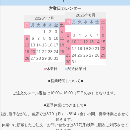
営業日カレンダー
2026年8月
2026年7月
日
月
火
水
木
金
土
日
月
火
水
木
金
土
1
1
2
3
4
2
3
4
5
6
7
8
5
6
7
8
9
10
11
9
10
11
12
13
14
15
12
13
14
15
16
17
18
16
17
18
19
20
21
22
19
20
21
22
23
24
25
23
24
25
26
27
28
29
26
27
28
29
30
31
30
31
■
休業日
■
配送休業日
■営業時間について■
ご注文のメール返信は10:00～16:00（平日のみ）となります。
■夏季休業につきまして■
誠に勝手ながら、当店では8/10（月）～8/14（金）の間、夏季休業とさせて
頂きます。
休業中に頂戴したご注文・お問い合わせは8/17(月)以降に順次ご対応させて