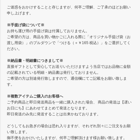
ご迷惑をおかけすることと存じますが、何卒ご理解、ご了承のほどお願い
申し上げます。
※手提げ袋について※
お持ち運び用の手提げ袋は付属しておりません。
ご希望の方は、商品を買い物かごに入れる際に「オリジナル手提げ袋（お
渡し用袋）」のプルダウンで「つける（＋￥165 税込）」をご選択してく
ださい。
※納品書・明細書につきまして※
直接ギフトとして安心してお送りいただけますよう当店ではお品物に金額
の記載されている明細・納品書は発行しておりません。
ご希望の方は別途発行致しますので、通信欄にてご記載をお願い致しま
す。
※複数アイテムご購入のお客様へ
ご予約商品と即日発送商品を一緒に購入された場合、 商品の発送は【遅い
お日にち】にあわせてまとめて発送となります。
即日発送のみ先に発送することは出来かねております。
どうしてもお急ぎの場合は恐れ入りますが、それぞれ別々にご注文をお願
い致します。
御不便をおかけいたしますが、何卒ご理解頂けます様お願い致します。