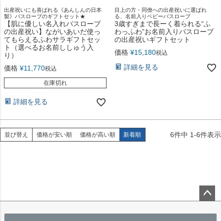
出産祝いにも喜ばれる《あんしんの日本
目上の方・同僚への出産祝いに選ばれ
製》バスローブのギフトセット★
る、名前入りベビーバスローブ
【肌に優しい名入れバスローブ
3歳すぎまで長ーく着られる“ふ
の出産祝い】ながいあいだ使っ
わっふわ”お名前入りバスローブ
てもらえるふわサラギフトセッ
の出産祝いギフトセット
ト（選べるお名前ししゅう入
価格
¥
15,180
税込
り）
詳細を見る
価格
¥
11,770
税込
在庫切れ
詳細を見る
6
件中
1
-
6
件表示
並び替え
価格が安い順
価格が高い順
新着順
ペー
ジト