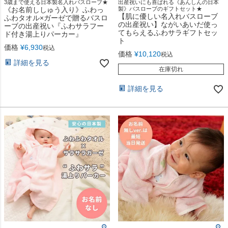
3歳まで使える日本製名入れバスローブ★
出産祝いにも喜ばれる《あんしんの日本
《お名前ししゅう入り》ふわっ
製》バスローブのギフトセット★
【肌に優しい名入れバスローブ
ふわタオル×ガーゼで贈るバスロ
の出産祝い】ながいあいだ使っ
ーブの出産祝い『ふわサラフー
てもらえるふわサラギフトセッ
ド付き湯上りパーカー』
ト
価格
¥
6,930
税込
価格
¥
10,120
税込
詳細を見る
在庫切れ
詳細を見る