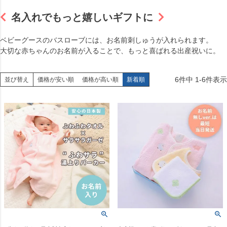
名入れでもっと嬉しいギフトに
ベビーグースのバスローブには、お名前刺しゅうが入れられます。
大切な赤ちゃんのお名前が入ることで、もっと喜ばれる出産祝いに。
6
件中
1
-
6
件表示
並び替え
価格が安い順
価格が高い順
新着順