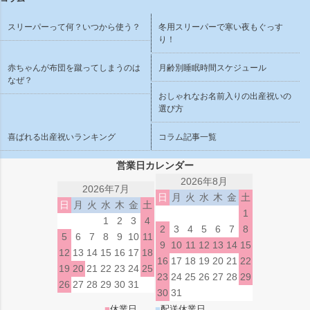
スリーパーって何？いつから使う？
冬用スリーパーで寒い夜もぐっす
り！
赤ちゃんが布団を蹴ってしまうのは
月齢別睡眠時間スケジュール
なぜ？
おしゃれなお名前入りの出産祝いの
選び方
喜ばれる出産祝いランキング
コラム記事一覧
営業日カレンダー
2026年8月
2026年7月
日
月
火
水
木
金
土
日
月
火
水
木
金
土
1
1
2
3
4
2
3
4
5
6
7
8
5
6
7
8
9
10
11
9
10
11
12
13
14
15
12
13
14
15
16
17
18
16
17
18
19
20
21
22
19
20
21
22
23
24
25
23
24
25
26
27
28
29
26
27
28
29
30
31
30
31
■
休業日
■
配送休業日