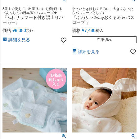
3歳まで使えて、出産祝いにも喜ばれる
小さいときはおくるみに、大きくなった
《あんしんの日本製》バスローブ★
らバスローブとして♪
『ふわサラフード付き湯上りパ
『ふわサラ2wayおくるみ＆バス
ーカー』
ローブ 』
価格
¥
6,380
価格
¥
7,480
税込
税込
詳細を見る
在庫切れ
詳細を見る