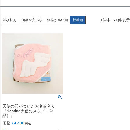
1
件中
1
-
1
件表示
並び替え
価格が安い順
価格が高い順
新着順
天使の羽がついたお名前入り
『Naming天使のスタイ（単
品）』
価格
¥
4,400
税込