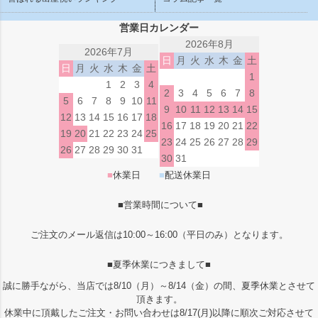
営業日カレンダー
2026年8月
2026年7月
日
月
火
水
木
金
土
日
月
火
水
木
金
土
1
1
2
3
4
2
3
4
5
6
7
8
5
6
7
8
9
10
11
9
10
11
12
13
14
15
12
13
14
15
16
17
18
16
17
18
19
20
21
22
19
20
21
22
23
24
25
23
24
25
26
27
28
29
26
27
28
29
30
31
30
31
■
休業日
■
配送休業日
■営業時間について■
ご注文のメール返信は10:00～16:00（平日のみ）となります。
■夏季休業につきまして■
誠に勝手ながら、当店では8/10（月）～8/14（金）の間、夏季休業とさせて
頂きます。
休業中に頂戴したご注文・お問い合わせは8/17(月)以降に順次ご対応させて