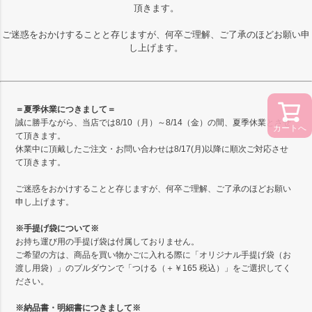
頂きます。
ご迷惑をおかけすることと存じますが、何卒ご理解、ご了承のほどお願い申
し上げます。
＝夏季休業につきまして＝
誠に勝手ながら、当店では8/10（月）～8/14（金）の間、夏季休業とさせ
カートへ
て頂きます。
休業中に頂戴したご注文・お問い合わせは8/17(月)以降に順次ご対応させ
て頂きます。
ご迷惑をおかけすることと存じますが、何卒ご理解、ご了承のほどお願い
申し上げます。
※手提げ袋について※
お持ち運び用の手提げ袋は付属しておりません。
ご希望の方は、商品を買い物かごに入れる際に「オリジナル手提げ袋（お
渡し用袋）」のプルダウンで「つける（＋￥165 税込）」をご選択してく
ださい。
※納品書・明細書につきまして※