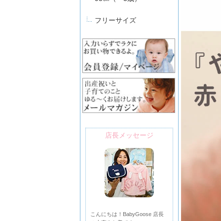
フリーサイズ
店長メッセージ
こんにちは！BabyGoose 店長