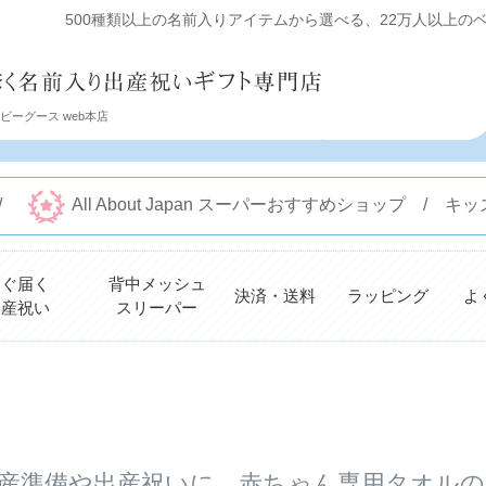
500種類以上の名前入りアイテムから選べる、22万人以上のベビ
ーグース web本店
 /
All About Japan スーパーおすすめショップ /
すぐ届く
背中メッシュ
決済・送料
ラッピング
よ
出産祝い
スリーパー
検索
産準備や出産祝いに 赤ちゃん専用タオル