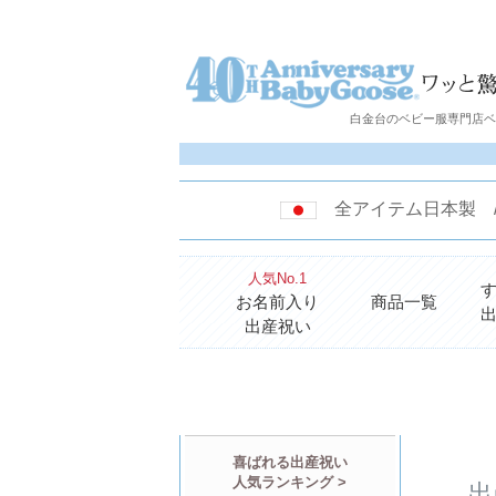
白金台のベビー服専門店ベビ
全アイテム日本製
人気No.1
お名前入り
商品一覧
出産祝い
喜ばれる出産祝い
人気ランキング >
出