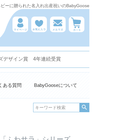
ーに贈られた名入れ出産祝いのBabyGoose
 キッズデザイン賞 4年連続受賞
くある質問
BabyGooseについて
の「ふわサラ」シリーズ