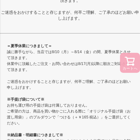
頂きます。
ご迷惑をおかけすることと存じますが、何卒ご理解、ご了承のほどお願い申
し上げます。
＝夏季休業につきまして＝
誠に勝手ながら、当店では8/10（月）～8/14（金）の間、夏季休業とさせ
て頂きます。
休業中に頂戴したご注文・お問い合わせは8/17(月)以降に順次ご対応させ
カートへ
て頂きます。
ご迷惑をおかけすることと存じますが、何卒ご理解、ご了承のほどお願い
申し上げます。
※手提げ袋について※
お持ち運び用の手提げ袋は付属しておりません。
ご希望の方は、商品を買い物かごに入れる際に「オリジナル手提げ袋（お
渡し用袋）」のプルダウンで「つける（＋￥165 税込）」をご選択してく
ださい。
※納品書・明細書につきまして※