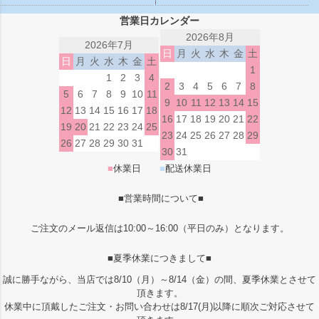
営業日カレンダー
2026年8月
2026年7月
日
月
火
水
木
金
土
日
月
火
水
木
金
土
1
1
2
3
4
2
3
4
5
6
7
8
5
6
7
8
9
10
11
9
10
11
12
13
14
15
12
13
14
15
16
17
18
16
17
18
19
20
21
22
19
20
21
22
23
24
25
23
24
25
26
27
28
29
26
27
28
29
30
31
30
31
■
休業日
■
配送休業日
■営業時間について■
ご注文のメール返信は10:00～16:00（平日のみ）となります。
■夏季休業につきまして■
誠に勝手ながら、当店では8/10（月）～8/14（金）の間、夏季休業とさせて
頂きます。
休業中に頂戴したご注文・お問い合わせは8/17(月)以降に順次ご対応させて