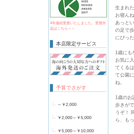
生まれ
お寝ん
あっとい
4年連続受賞いたしました。受賞作
品はこちら＞＞
の足で
にぴっ
本店限定サービス
1歳にも
お気に
てくるは
て公園
ね。
予算でさがす
1歳のお
～￥2,000
歩きがで
うぞ！ 
￥2,000～￥5,000
ら、も
￥5,000～￥10,000