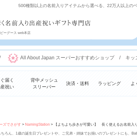
500種類以上の名前入りアイテムから選べる、22万人以上のベビ
ーグース web本店
 /
All About Japan スーパーおすすめショップ /
すぐ届く
背中メッシュ
決済・送料
ラッピング
よ
出産祝い
スリーパー
検索
ーズでさがす
NamingStation
【よちよち歩きが可愛い】 長く使えるお名前入
ちろん、1歳の誕生日プレゼントや、ご兄弟・姉妹でお揃いのプレゼントにも、Bab