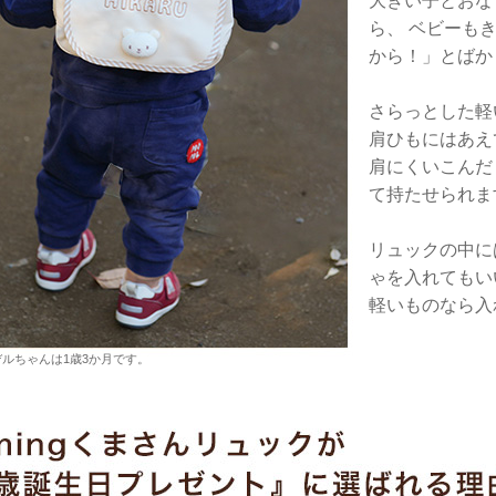
大きい子とおな
ら、 ベビーも
から！」とばか
さらっとした軽
肩ひもにはあえ
肩にくいこんだ
て持たせられま
リュックの中に
ゃを入れてもい
軽いものなら入
ルちゃんは1歳3か月です。