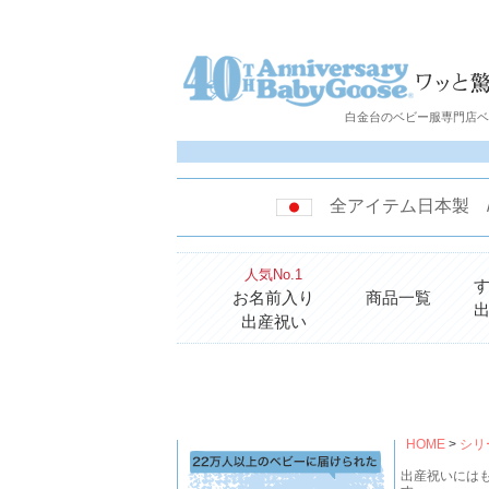
白金台のベビー服専門店ベビ
全アイテム日本製
人気No.1
お名前入り
商品一覧
出産祝い
HOME
シリ
出産祝いにはも