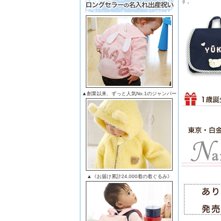
す。
▲創業以来、ずっと人気No.1のジャンパー
▲《お届け累計24,000着の着ぐるみ》