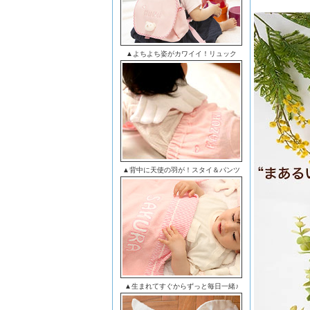
▲よちよち姿がカワイイ！リュック
▲背中に天使の羽が！スタイ＆パンツ
▲生まれてすぐからずっと毎日一緒♪