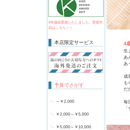
4年連続受賞いたしました。受賞作
品はこちら＞＞
本店限定サービス
4
生
あ
あ
成
も
予算でさがす
だ
～￥2,000
毎
「
￥2,000～￥5,000
￥5,000～￥10,000