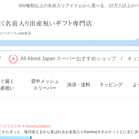
500種類以上の名前入りアイテムから選べる、22万人以上のベビ
ーグース web本店
 /
All About Japan スーパーおすすめショップ /
すぐ届く
背中メッシュ
決済・送料
ラッピング
よ
出産祝い
スリーパー
検索
ーズでさがす
NamingStation
ぐからずっと、毎日使えるから喜ばれるお名前入りNamingタオルケットとにぎにぎ