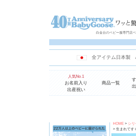
白金台のベビー服専門店ベビ
全アイテム日本製
人気No.1
お名前入り
商品一覧
出産祝い
HOME
シリ
生まれてす