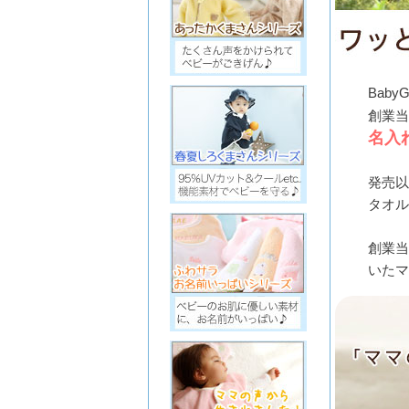
Bab
創業
名入
発売以
タオ
創業
いた