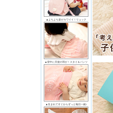
▲よちよち姿がカワイイ！リュック
▲背中に天使の羽が！スタイ＆パンツ
▲生まれてすぐからずっと毎日一緒♪