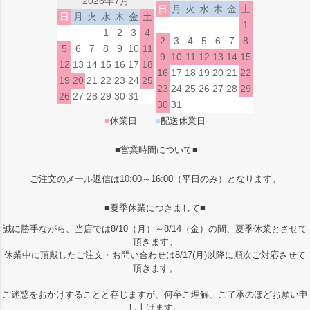
2026年7月
日
月
火
水
木
金
土
日
月
火
水
木
金
土
1
1
2
3
4
2
3
4
5
6
7
8
5
6
7
8
9
10
11
9
10
11
12
13
14
15
12
13
14
15
16
17
18
16
17
18
19
20
21
22
19
20
21
22
23
24
25
23
24
25
26
27
28
29
26
27
28
29
30
31
30
31
■
休業日
■
配送休業日
■営業時間について■
ご注文のメール返信は10:00～16:00（平日のみ）となります。
■夏季休業につきまして■
誠に勝手ながら、当店では8/10（月）～8/14（金）の間、夏季休業とさせて
頂きます。
休業中に頂戴したご注文・お問い合わせは8/17(月)以降に順次ご対応させて
頂きます。
ご迷惑をおかけすることと存じますが、何卒ご理解、ご了承のほどお願い申
し上げます。