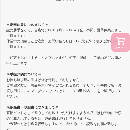
＝夏季休業につきまして＝
誠に勝手ながら、当店では8/10（月）～8/14（金）の間、夏季休業とさせ
て頂きます。
休業中に頂戴したご注文・お問い合わせは8/17(月)以降に順次ご対応させ
て頂きます。
カートへ
ご迷惑をおかけすることと存じますが、何卒ご理解、ご了承のほどお願い
申し上げます。
※手提げ袋について※
お持ち運び用の手提げ袋は付属しておりません。
ご希望の方は、商品を買い物かごに入れる際に「オリジナル手提げ袋（お
渡し用袋）」のプルダウンで「つける（＋￥165 税込）」をご選択してく
ださい。
※納品書・明細書につきまして※
直接ギフトとして安心してお送りいただけますよう当店ではお品物に金額
の記載されている明細・納品書は発行しておりません。
ご希望の方は別途発行致しますので、通信欄にてご記載をお願い致しま
す。