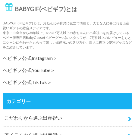
BABYGIF(ベビギフ)とは
BABYGIF(ベビギフ)とは、おねんねや育児に役立つ情報と、大切な人に喜ばれる出産
祝いギフトの総合メディアです。
東京・白金台から35年以上、のべ15万人以上の赤ちゃんに出産祝いをお届けしている
ベビー服専門店BabyGoose(ベビーグース)のスタッフが、2万件以上のレビューをもと
にシーンに合わせたもらって嬉しい出産祝いの選び方や、育児に役立つ便利グッズなど
をご紹介しています。
ベビギフ公式Instagram＞
ベビギフ公式YouTube＞
ベビギフ公式TikTok＞
カテゴリー
こだわりから選ぶ出産祝い
アイテムから選ぶ出産祝い