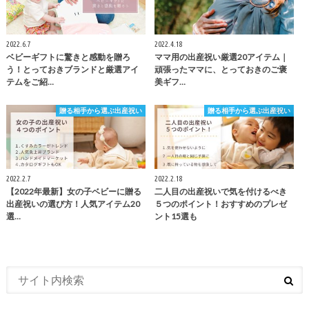
2022.6.7
2022.4.18
ベビーギフトに驚きと感動を贈ろ
ママ用の出産祝い厳選20アイテム｜
う！とっておきブランドと厳選アイ
頑張ったママに、とっておきのご褒
テムをご紹…
美ギフ…
贈る相手から選ぶ出産祝い
贈る相手から選ぶ出産祝い
2022.2.7
2022.2.18
【2022年最新】女の子ベビーに贈る
二人目の出産祝いで気を付けるべき
出産祝いの選び方！人気アイテム20
５つのポイント！おすすめのプレゼ
選…
ント15選も