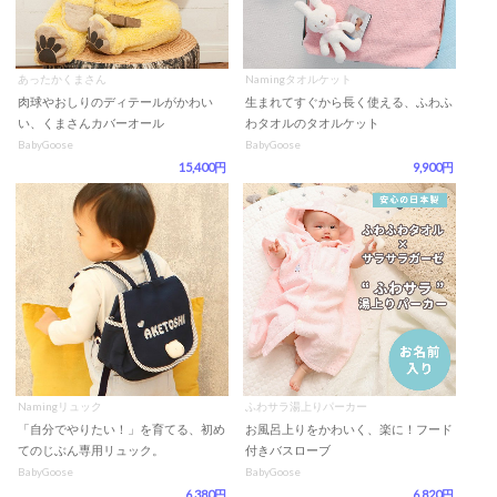
あったかくまさん
Namingタオルケット
肉球やおしりのディテールがかわい
生まれてすぐから長く使える、ふわふ
い、くまさんカバーオール
わタオルのタオルケット
BabyGoose
BabyGoose
15,400円
9,900円
Namingリュック
ふわサラ湯上りパーカー
「自分でやりたい！」を育てる、初め
お風呂上りをかわいく、楽に！フード
てのじぶん専用リュック。
付きバスローブ
BabyGoose
BabyGoose
6,380円
6,820円