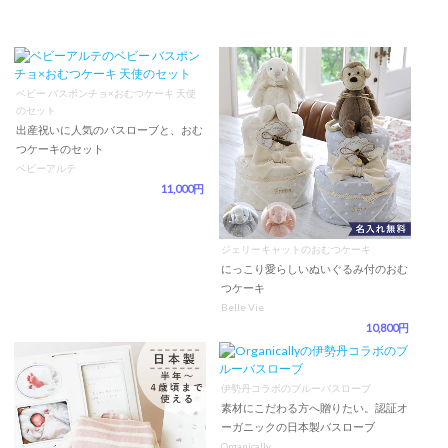
ベビー バスポンチョ×おむつケーキ 天使
のセット
出産祝いに人気のバスローブと、おむ
つケーキのセット
ベビーアルテ
11,000円
ジェリーキャットのおむつケーキ
にっこり愛らしいぬいぐるみ付のおむ
つケーキ
Belle Vie
10,800円
伊勢丹コラボのブルーバスローブ
素材にこだわる方へ贈りたい。認証オ
ーガニックの日本製バスローブ
Organically