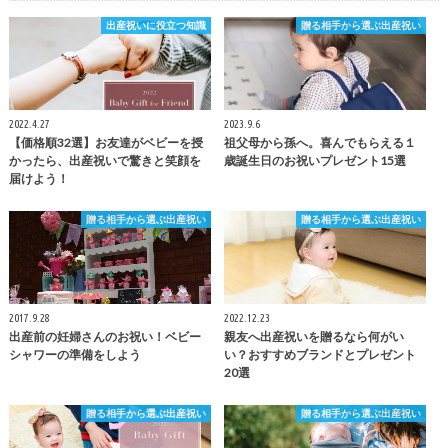
出産祝いに役立つ知識
贈る相手から選ぶ出産祝い
2022.4.27
2023.9.6
【価格順32選】お友達がベビーを授
祖父母から孫へ。喜んでもらえる１
かったら、出産祝いで驚きと笑顔を
歳誕生日のお祝いプレゼント15選
届けよう！
贈る相手から選ぶ出産祝い
贈る相手から選ぶ出産祝い
2017.9.28
2022.12.23
出産前の妊婦さんのお祝い！ベビー
親友へ出産祝いを贈るなら何がい
シャワーの準備をしよう
い？おすすめブランドとプレゼント
20選
贈る相手から選ぶ出産祝い
贈る相手から選ぶ出産祝い