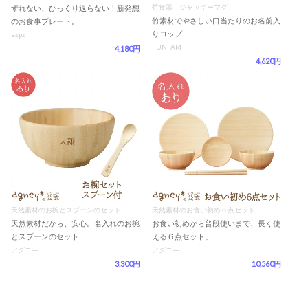
竹食器 ジャッキーマグ
ずれない、ひっくり返らない！新発想
竹素材でやさしい口当たりのお名前入
のお食事プレート。
りコップ
ezpz
FUNFAM
4,180円
4,620円
天然素材のお椀とスプーンのセット
天然素材のお食い初め６点セット
天然素材だから、安心。名入れのお椀
お食い初めから普段使いまで、長く使
とスプーンのセット
える６点セット。
アグニ―
アグニ―
3,300円
10,560円