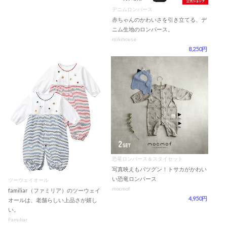
デニムロンパース
赤ちゃんのかわいさを引き立てる、デ
ニム生地のロンパース。
mikihouse
8,250円
恐竜ロンパース＆スタイセット
写真映えもバツグン！トサカがかわい
い恐竜ロンパース
ツーウェイオール
mocmof
familiar（ファミリア）のツーウェイ
4,950円
オールは、老舗らしい上品さが嬉し
い。
Familiar