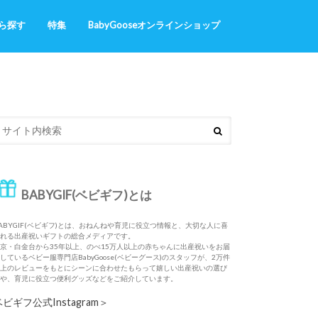
ら探す
特集
BabyGooseオンラインショップ
ギフト
・おねんね
Naming station（お名前入りの出産
あったかくまさんシリーズ
ふわサラお名前いっぱいシリーズ
祝い）
BABYGIF(ベビギフ)とは
ABYGIF(ベビギフ)とは、おねんねや育児に役立つ情報と、大切な人に喜
れる出産祝いギフトの総合メディアです。
京・白金台から35年以上、のべ15万人以上の赤ちゃんに出産祝いをお届
しているベビー服専門店BabyGoose(ベビーグース)のスタッフが、2万件
上のレビューをもとにシーンに合わせたもらって嬉しい出産祝いの選び
や、育児に役立つ便利グッズなどをご紹介しています。
ベビギフ公式Instagram＞