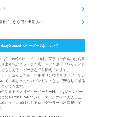
育児
贈る相手から選ぶ出産祝い
BabyGoose(ベビーグース)について
BabyGoose(ベビーグース)は、東京白金台発のお名前
入り出産祝いギフト専門店。開けた瞬間「ワッ」と喜
んでもらえるベビー服を取り揃えています。
全アイテムが日本製、ホルマリン検査をクリアしてい
るので、赤ちゃんへのプレゼントとして安心して贈る
ことができます。
通年使える名入りベビーパーカーNamingジャンパー
などの NamingStationシリーズは、のべ15万人以上
の赤ちゃんに届けられるロングセラーの出産祝いで
す。