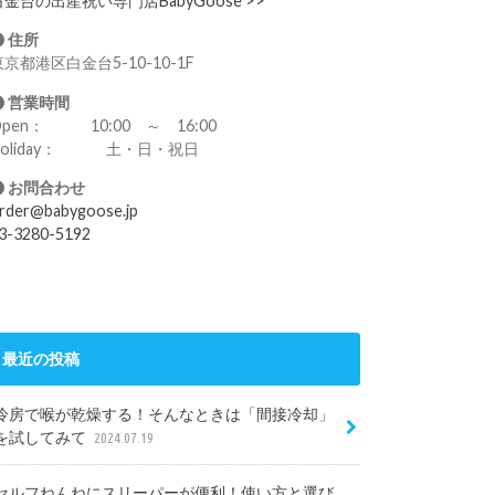
白金台の出産祝い専門店BabyGoose >>
住所
東京都港区白金台5-10-10-1F
営業時間
Open： 10:00 ～ 16:00
Holiday： 土・日・祝日
お問合わせ
rder@babygoose.jp
3-3280-5192
最近の投稿
冷房で喉が乾燥する！そんなときは「間接冷却」
を試してみて
2024.07.19
セルフねんねにスリーパーが便利！使い方と選び