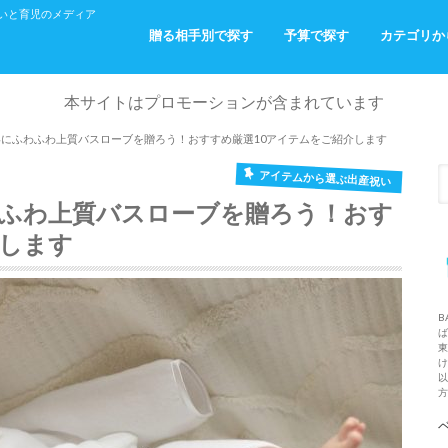
産祝いと育児のメディア
贈る相手別で探す
予算で探す
カテゴリか
ご友人へ
お仕事関係の方へ
ご家族・ご親戚へ
パパ・ママからベビーへ
～￥2,000
～￥5,000
～￥10,000
￥10,000～
出産祝い
おでかけ
おふろ
お部屋着
本サイトはプロモーションが含まれています
祝いにふわふわ上質バスローブを贈ろう！おすすめ厳選10アイテムをご紹介します
アイテムから選ぶ出産祝い
わふわ上質バスローブを贈ろう！おす
介します
B
ば
東
け
以
方