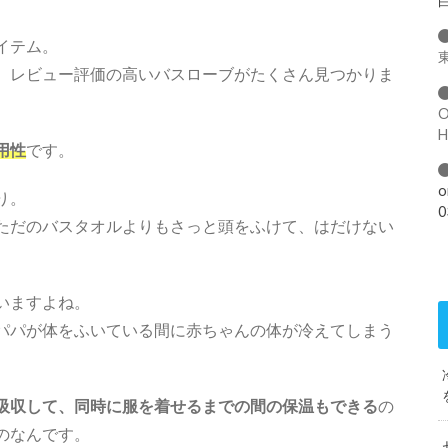
イテム。
、レビュー評価の高いバスローブがたくさん見つかりま
用性
です。
o
り。
0
ただのバスタオルよりもさっと頭をふけて、はだけない
。
いますよね。
パパが体をふいている間に赤ちゃんの体が冷えてしまう
吸収して、同時に服を着せるまでの間の保温もできる
の
のなんです。