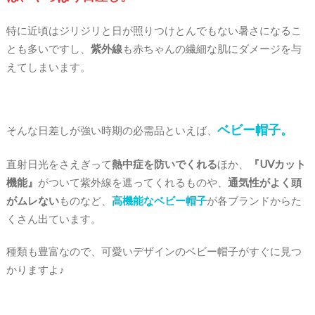
特に近頃はジリジリと日が照りつけとんでもない暑さになるこ
とも多いですし、
紫外線
も赤ちゃんの繊細な肌にダメージを与
えてしまいます。
ベビー帽子。
そんな日差しが強い時期の必需品といえば、
直射日光をさえぎって
熱中症を防いでくれる
ほか、
『UVカット
機能』
がついて紫外線を遮ってくれるものや、
通気性がよく頭
がムレない
ものなど、
高機能なベビー帽子
が各ブランドからた
くさん出ています。
種類も豊富なので、可愛いデザインのベビー帽子がすぐに見つ
かりますよ♪