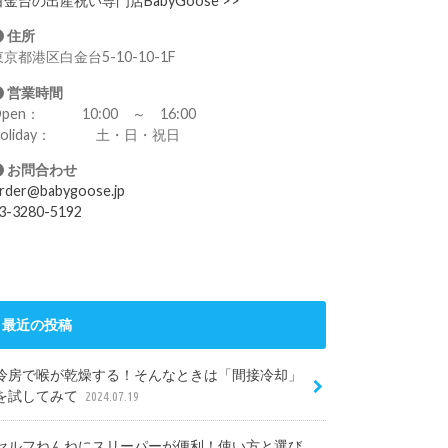
白金台の出産祝い専門店BabyGoose >>
住所
東京都港区白金台5-10-10-1F
営業時間
Open： 10:00 ～ 16:00
Holiday： 土・日・祝日
お問合わせ
rder@babygoose.jp
3-3280-5192
最近の投稿
冷房で喉が乾燥する！そんなときは「間接冷却」
を試してみて
2024.07.19
セルフねんねにスリーパーが便利！使い方と選び