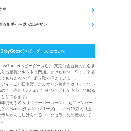
育児
贈る相手から選ぶ出産祝い
BabyGoose(ベビーグース)について
BabyGoose(ベビーグース)は、東京白金台発のお名前
入り出産祝いギフト専門店。開けた瞬間「ワッ」と喜
んでもらえるベビー服を取り揃えています。
全アイテムが日本製、ホルマリン検査をクリアしてい
るので、赤ちゃんへのプレゼントとして安心して贈る
ことができます。
通年使える名入りベビーパーカーNamingジャンパー
などの NamingStationシリーズは、のべ15万人以上
の赤ちゃんに届けられるロングセラーの出産祝いで
す。