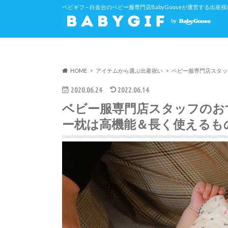
ベビギフ – 白金台のベビー服専門店BabyGooseが運営する出
HOME
アイテムから選ぶ出産祝い
ベビー服専門店スタッ
2020.06.24
2022.06.14
ベビー服専門店スタッフのお
ー枕は高機能＆長く使えるも