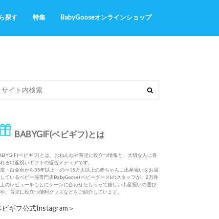
ら探す
特集
BabyGooseオンラインショップ
ギフト
・おねんね
Naming station（お名前入りの出産
あったかくまさんシリーズ
ふわサラお名前いっぱいシリーズ
祝い）
BABYGIF(ベビギフ)とは
ABYGIF(ベビギフ)とは、おねんねや育児に役立つ情報と、大切な人に喜
れる出産祝いギフトの総合メディアです。
京・白金台から35年以上、のべ15万人以上の赤ちゃんに出産祝いをお届
しているベビー服専門店BabyGoose(ベビーグース)のスタッフが、2万件
上のレビューをもとにシーンに合わせたもらって嬉しい出産祝いの選び
や、育児に役立つ便利グッズなどをご紹介しています。
ベビギフ公式Instagram＞