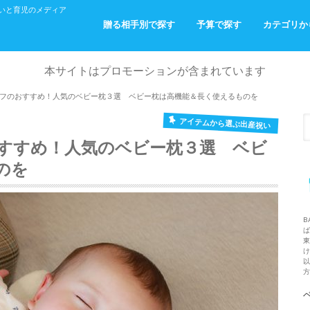
産祝いと育児のメディア
贈る相手別で探す
予算で探す
カテゴリか
ご友人へ
お仕事関係の方へ
ご家族・ご親戚へ
パパ・ママからベビーへ
～￥2,000
～￥5,000
～￥10,000
￥10,000～
出産祝い
おでかけ
おふろ
お部屋着
本サイトはプロモーションが含まれています
フのおすすめ！人気のベビー枕３選 ベビー枕は高機能＆長く使えるものを
アイテムから選ぶ出産祝い
すすめ！人気のベビー枕３選 ベビ
のを
B
ば
東
け
以
方