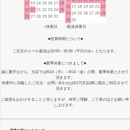
12
13
14
15
16
17
18
16
17
18
19
20
21
22
19
20
21
22
23
24
25
23
24
25
26
27
28
29
26
27
28
29
30
31
30
31
■
休業日
■
配送休業日
■営業時間について■
ご注文のメール返信は10:00～16:00（平日のみ）となります。
■夏季休業につきまして■
誠に勝手ながら、当店では8/10（月）～8/14（金）の間、夏季休業とさせて
頂きます。
休業中に頂戴したご注文・お問い合わせは8/17(月)以降に順次ご対応させて
頂きます。
ご迷惑をおかけすることと存じますが、何卒ご理解、ご了承のほどお願い申
し上げます。