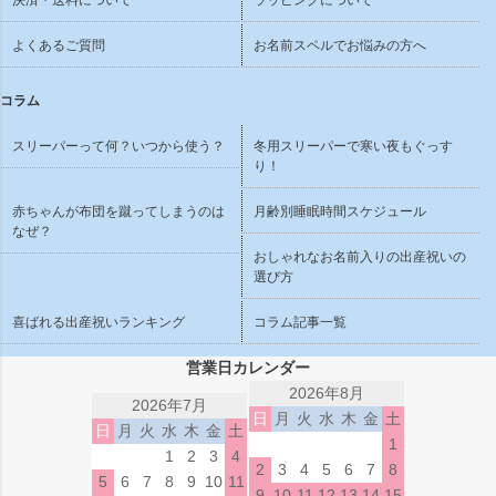
決済・送料について
ラッピングについて
よくあるご質問
お名前スペルでお悩みの方へ
コラム
スリーパーって何？いつから使う？
冬用スリーパーで寒い夜もぐっす
り！
赤ちゃんが布団を蹴ってしまうのは
月齢別睡眠時間スケジュール
なぜ？
おしゃれなお名前入りの出産祝いの
選び方
喜ばれる出産祝いランキング
コラム記事一覧
営業日カレンダー
2026年8月
2026年7月
日
月
火
水
木
金
土
日
月
火
水
木
金
土
1
1
2
3
4
2
3
4
5
6
7
8
5
6
7
8
9
10
11
9
10
11
12
13
14
15