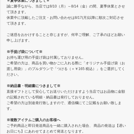
＝夏季休業につきまして＝
誠に勝手ながら、当店では8/10（月）～8/14（金）の間、夏季休業とさせ
て頂きます。
休業中に頂戴したご注文・お問い合わせは8/17(月)以降に順次ご対応させ
て頂きます。
ご迷惑をおかけすることと存じますが、何卒ご理解、ご了承のほどお願い
申し上げます。
※手提げ袋について※
お持ち運び用の手提げ袋は付属しておりません。
ご希望の方は、商品を買い物かごに入れる際に「オリジナル手提げ袋（お
渡し用袋）」のプルダウンで「つける（＋￥165 税込）」をご選択してく
ださい。
※納品書・明細書につきまして※
直接ギフトとして安心してお送りいただけますよう当店ではお品物に金額
の記載されている明細・納品書は発行しておりません。
ご希望の方は別途発行致しますので、通信欄にてご記載をお願い致しま
す。
※複数アイテムご購入のお客様へ
ご予約商品と即日発送商品を一緒に購入された場合、 商品の発送は【遅い
お日にち】にあわせてまとめて発送となります。