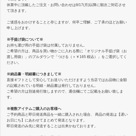
休業中に頂戴したご注文・お問い合わせは8/17(月)以降に順次ご対応させ
て頂きます。
ご迷惑をおかけすることと存じますが、何卒ご理解、ご了承のほどお願い
申し上げます。
※手提げ袋について※
お持ち運び用の手提げ袋は付属しておりません。
ご希望の方は、商品を買い物かごに入れる際に「オリジナル手提げ袋（お
渡し用袋）」のプルダウンで「つける（＋￥165 税込）」をご選択してく
ださい。
※納品書・明細書につきまして※
直接ギフトとして安心してお送りいただけますよう当店ではお品物に金額
の記載されている明細・納品書は発行しておりません。
ご希望の方は別途発行致しますので、通信欄にてご記載をお願い致しま
す。
※複数アイテムご購入のお客様へ
ご予約商品と即日発送商品を一緒に購入された場合、 商品の発送は【遅い
お日にち】にあわせてまとめて発送となります。
即日発送のみ先に発送することは出来かねております。