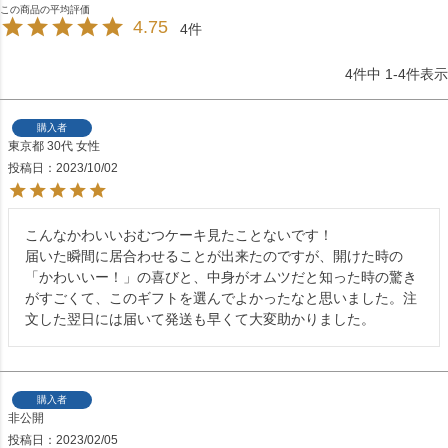
4.75
4
4
件中
1
-
4
件表示
購入者
東京都
30代
女性
投稿日
2023/10/02
こんなかわいいおむつケーキ見たことないです！

届いた瞬間に居合わせることが出来たのですが、開けた時の
「かわいいー！」の喜びと、中身がオムツだと知った時の驚き
がすごくて、このギフトを選んでよかったなと思いました。注
文した翌日には届いて発送も早くて大変助かりました。
購入者
非公開
投稿日
2023/02/05