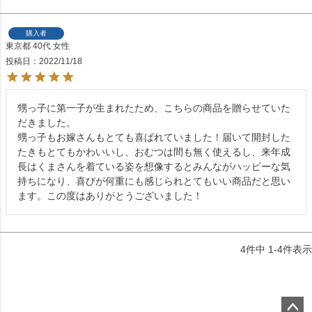
購入者
東京都
40代
女性
投稿日
2022/11/18
甥っ子に第一子が生まれたため、こちらの商品を贈らせていた
だきました。

甥っ子もお嫁さんもとても喜ばれていました！届いて開封した
たきもとてもかわいいし、おむつは間も無く使えるし、来年成
長はくまさんを着ている姿を想像するとみんながハッピーな気
持ちになり、喜びが何重にも感じられとてもいい商品だと思い
ます。この度はありがとうございました！
4
件中
1
-
4
件表示