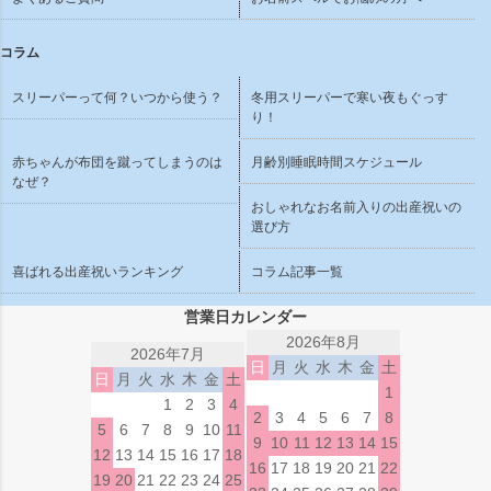
コラム
スリーパーって何？いつから使う？
冬用スリーパーで寒い夜もぐっす
り！
赤ちゃんが布団を蹴ってしまうのは
月齢別睡眠時間スケジュール
なぜ？
おしゃれなお名前入りの出産祝いの
選び方
喜ばれる出産祝いランキング
コラム記事一覧
営業日カレンダー
2026年8月
2026年7月
日
月
火
水
木
金
土
日
月
火
水
木
金
土
1
1
2
3
4
2
3
4
5
6
7
8
5
6
7
8
9
10
11
9
10
11
12
13
14
15
12
13
14
15
16
17
18
16
17
18
19
20
21
22
19
20
21
22
23
24
25