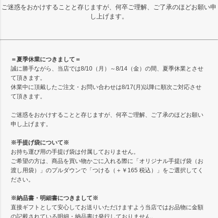
ご迷惑をおかけすることと存じますが、何卒ご理解、ご了承のほどお願い申
し上げます。
＝夏季休業につきまして＝
誠に勝手ながら、当店では8/10（月）～8/14（金）の間、夏季休業とさせ
て頂きます。
休業中に頂戴したご注文・お問い合わせは8/17(月)以降に順次ご対応させ
て頂きます。
ご迷惑をおかけすることと存じますが、何卒ご理解、ご了承のほどお願い
申し上げます。
※手提げ袋について※
お持ち運び用の手提げ袋は付属しておりません。
ご希望の方は、商品を買い物かごに入れる際に「オリジナル手提げ袋（お
渡し用袋）」のプルダウンで「つける（＋￥165 税込）」をご選択してく
ださい。
※納品書・明細書につきまして※
直接ギフトとして安心してお送りいただけますよう当店ではお品物に金額
の記載されている明細・納品書は発行しておりません。