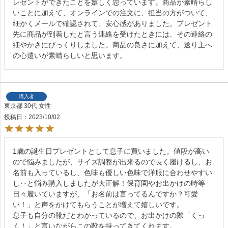
レゼントができたことを嬉しく思っています。商品が素晴らし
いことに加えて、オンラインでの注文に、担当の方がついて、
細かくメールで確認されて、安心感がありました。プレゼント
先に商品が到着したと言う連絡を受けたときには、その連絡の
細やかさにびっくりしました。商品の良さに加えて、送り主へ
の心遣いが素晴らしいと思います。
購入者
東京都
30代
女性
投稿日
2023/10/02
1歳の誕生日プレゼントとして息子に買いました。値段が高い
ので悩みましたが、サイズ調整が出来るので長く履けるし、お
名前も入っているし、色味も優しい色味で洋服に合わせやすい
し‥と悩み購入しましたが大正解！保育園やお出かけの時等
日々履いていますが、「お名前は言ってるんですか？可愛
い！」と声をかけてもらうことが増えて嬉しいです。

息子も自分の靴だとわかっているので、お出かけの際「くっ
く！」と言いながらこの靴を持ってきてくれます。