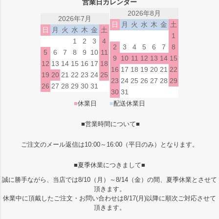
営業日カレンダー
2026年8月
2026年7月
日
月
火
水
木
金
土
日
月
火
水
木
金
土
1
1
2
3
4
2
3
4
5
6
7
8
5
6
7
8
9
10
11
9
10
11
12
13
14
15
12
13
14
15
16
17
18
16
17
18
19
20
21
22
19
20
21
22
23
24
25
23
24
25
26
27
28
29
26
27
28
29
30
31
30
31
■
休業日
■
配送休業日
■営業時間について■
ご注文のメール返信は10:00～16:00（平日のみ）となります。
■夏季休業につきまして■
誠に勝手ながら、当店では8/10（月）～8/14（金）の間、夏季休業とさせて
頂きます。
休業中に頂戴したご注文・お問い合わせは8/17(月)以降に順次ご対応させて
頂きます。