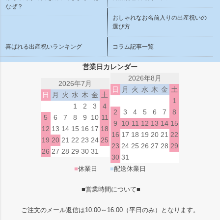
なぜ？
おしゃれなお名前入りの出産祝いの
選び方
喜ばれる出産祝いランキング
コラム記事一覧
営業日カレンダー
2026年8月
2026年7月
日
月
火
水
木
金
土
日
月
火
水
木
金
土
1
1
2
3
4
2
3
4
5
6
7
8
5
6
7
8
9
10
11
9
10
11
12
13
14
15
12
13
14
15
16
17
18
16
17
18
19
20
21
22
19
20
21
22
23
24
25
23
24
25
26
27
28
29
26
27
28
29
30
31
30
31
■
休業日
■
配送休業日
■営業時間について■
ご注文のメール返信は10:00～16:00（平日のみ）となります。