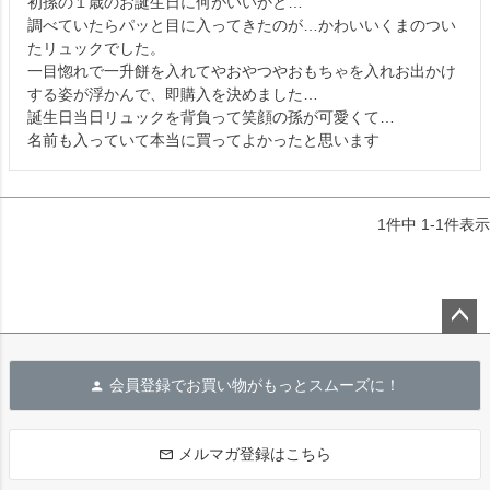
初孫の１歳のお誕生日に何がいいかと…

調べていたらパッと目に入ってきたのが…かわいいくまのつい
たリュックでした。

一目惚れで一升餅を入れてやおやつやおもちゃを入れお出かけ
する姿が浮かんで、即購入を決めました…

誕生日当日リュックを背負って笑顔の孫が可愛くて…

名前も入っていて本当に買ってよかったと思います
1
件中
1
-
1
件表示
ペー
ジト
会員登録でお買い物がもっとスムーズに！
ップ
へ
メルマガ登録はこちら