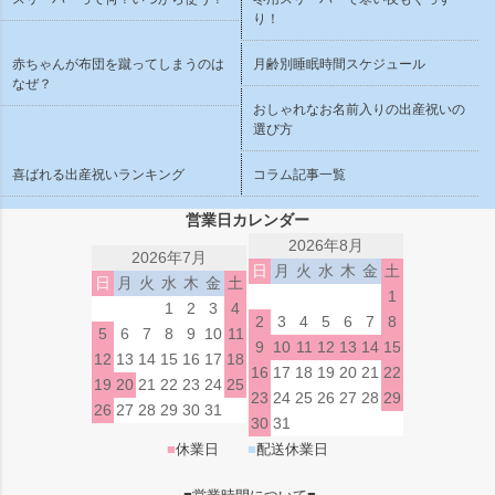
り！
赤ちゃんが布団を蹴ってしまうのは
月齢別睡眠時間スケジュール
なぜ？
おしゃれなお名前入りの出産祝いの
選び方
喜ばれる出産祝いランキング
コラム記事一覧
営業日カレンダー
2026年8月
2026年7月
日
月
火
水
木
金
土
日
月
火
水
木
金
土
1
1
2
3
4
2
3
4
5
6
7
8
5
6
7
8
9
10
11
9
10
11
12
13
14
15
12
13
14
15
16
17
18
16
17
18
19
20
21
22
19
20
21
22
23
24
25
23
24
25
26
27
28
29
26
27
28
29
30
31
30
31
■
休業日
■
配送休業日