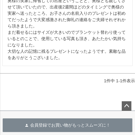
奥様の実家に帰省しての出産ということと、奥様とも親しくさ
せて頂いていたので、出産後2週間ほどのタイミングで奥様の
実家へ送ったところ、お子さんの名前入りのプレゼントは初め
てだったようで大変感激された御礼の連絡をご夫婦それぞれか
ら頂きました。

まだ着せるにはサイズが大きいのでブランケット替わり使って
いるとのことで、使用している写真も頂き、あたたかい気持ち
になりました。

大切な人の記憶に残るプレゼントになったようです。素敵な品
1
件中
1
-
1
件表示
ペー
ジト
会員登録でお買い物がもっとスムーズに！
ップ
へ