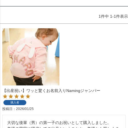
1
件中
1
-
1
件表示
【出産祝い】ワッと驚くお名前入りNamingジャンパー
購入者
投稿日
2026/01/25
大切な後輩（男）の第一子のお祝いとして購入しました。
