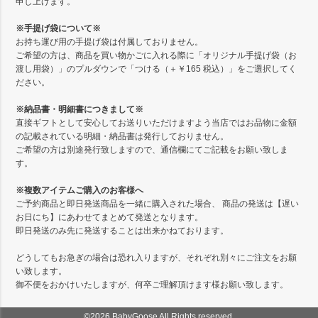
申し上げます。
※手提げ袋について※
お持ち運び用の手提げ袋は付属しておりません。
ご希望の方は、商品を買い物かごに入れる際に「オリジナル手提げ袋（お
渡し用袋）」のプルダウンで「つける（＋￥165 税込）」をご選択してく
ださい。
※納品書・明細書につきまして※
直接ギフトとして安心してお送りいただけますよう当店ではお品物に金額
の記載されている明細・納品書は発行しておりません。
ご希望の方は別途発行致しますので、通信欄にてご記載をお願い致しま
す。
※複数アイテムご購入のお客様へ
ご予約商品と即日発送商品を一緒に購入された場合、 商品の発送は【遅い
お日にち】にあわせてまとめて発送となります。
即日発送のみ先に発送することは出来かねております。
どうしてもお急ぎの場合は恐れ入りますが、それぞれ別々にご注文をお願
い致します。
御不便をおかけいたしますが、何卒ご理解頂けます様お願い致します。
©2026 BabyGoose All Rights reserved.