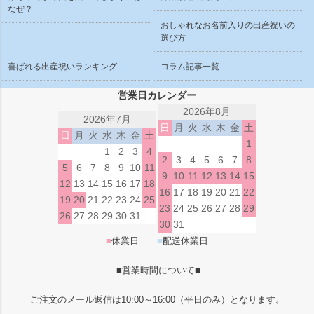
なぜ？
おしゃれなお名前入りの出産祝いの
選び方
喜ばれる出産祝いランキング
コラム記事一覧
営業日カレンダー
2026年8月
2026年7月
日
月
火
水
木
金
土
日
月
火
水
木
金
土
1
1
2
3
4
2
3
4
5
6
7
8
5
6
7
8
9
10
11
9
10
11
12
13
14
15
12
13
14
15
16
17
18
16
17
18
19
20
21
22
19
20
21
22
23
24
25
23
24
25
26
27
28
29
26
27
28
29
30
31
30
31
■
休業日
■
配送休業日
■営業時間について■
ご注文のメール返信は10:00～16:00（平日のみ）となります。