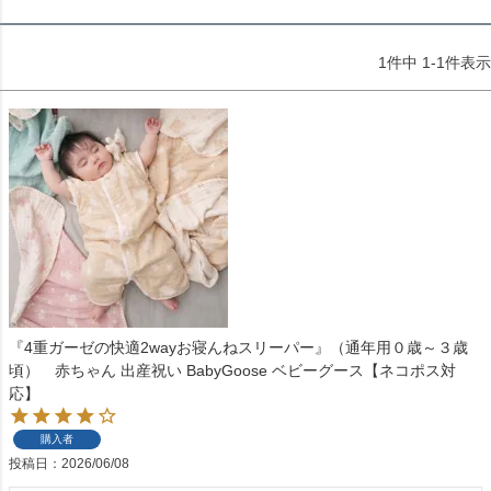
1
件中
1
-
1
件表示
『4重ガーゼの快適2wayお寝んねスリーパー』（通年用０歳～３歳
頃） 赤ちゃん 出産祝い BabyGoose ベビーグース【ネコポス対
応】
購入者
投稿日
2026/06/08