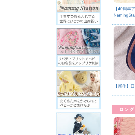
【40周年
NamingSt
【新作】日
ロング