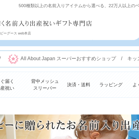
500種類以上の名前入りアイテムから選べる、22万人以上のベビ
ーグース web本店
 /
All About Japan スーパーおすすめショップ /
すぐ届く
背中メッシュ
決済・送料
ラッピング
よ
出産祝い
スリーパー
検索