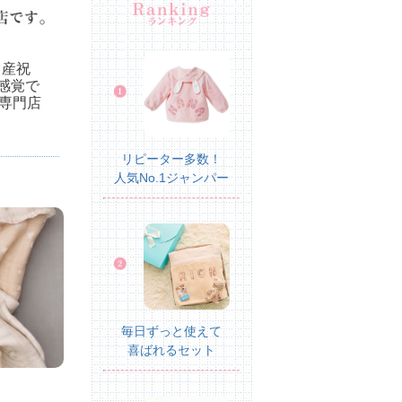
出産祝
感覚で
専門店
リピーター多数！
人気No.1ジャンパー
毎日ずっと使えて
喜ばれるセット