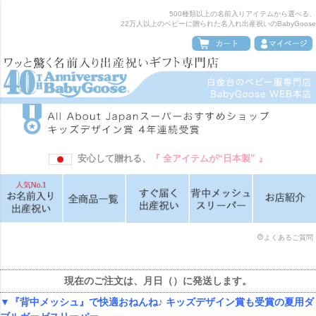
ペー
500種類以上の名前入りアイテムから選べる、
ジト
22万人以上のベビーに贈られた名入れ出産祝いのBabyGoose
ップ
へ
安心して贈れる、
『 全アイテムが“日本製” 』
よくあるご質問
現在のご注文は、
月
日（
）に発送します。
▼『背中メッシュ』で快適おねんね♪ キッズデザイン賞も受賞の夏用ダ