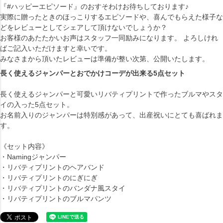
『#ハッピーエピソード』のおすそわけお待ちしております♪
実際に贈ったときのほっこりするエピソードや、喜んでもらえた様子な
どをレビューとしてシェアして頂けないでしょうか？
お客様のあたたかいお声はスタッフ一同励みになります。 よろしけれ
ばご記入いただけますと幸いです。
みなさまから頂いたレビューは準備が整い次第、公開いたします。
長く使えるジャンパーとおでかけコーデが出来る5点セット
長く使えるジャンパーと可愛いリバティプリントで作ったブルマやスタ
イの入った5点セット。
お名前入りのジャンパーは特別感があって、出産祝いにとても喜ばれま
す。
《セット内容》
・Namingジャンパー
・リバティプリントのヘアバンド
・リバティプリントのにぎにぎ
・リバティプリントのバンダナ風スタイ
・リバティプリントのブルマパンツ