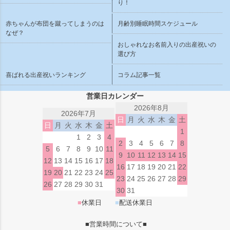
り！
赤ちゃんが布団を蹴ってしまうのは
月齢別睡眠時間スケジュール
なぜ？
おしゃれなお名前入りの出産祝いの
選び方
喜ばれる出産祝いランキング
コラム記事一覧
営業日カレンダー
2026年8月
2026年7月
日
月
火
水
木
金
土
日
月
火
水
木
金
土
1
1
2
3
4
2
3
4
5
6
7
8
5
6
7
8
9
10
11
9
10
11
12
13
14
15
12
13
14
15
16
17
18
16
17
18
19
20
21
22
19
20
21
22
23
24
25
23
24
25
26
27
28
29
26
27
28
29
30
31
30
31
■
休業日
■
配送休業日
■営業時間について■