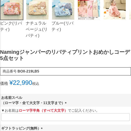
ピンク(リバ
ナチュラル
ブルー(リバ
ティ)
ベージュ(リ
ティ)
バティ)
Namingジャンパーのリバティプリントおめかしコーデ
5点セット
商品番号
BOX-219LB5
¥
22,990
価格
税込
お名前スペル
（ローマ字・全て大文字・11文字まで）
(
▼お名前は
ローマ字半角（すべて大文字）
でご記入ください。
必
須
)
ギフトラッピング(無料）