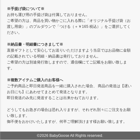
※手提げ袋について※
お持ち運び用の手提げ袋は付属しておりません。
ご希望の方は、商品を買い物かごに入れる際に「オリジナル手提げ袋（お
渡し用袋）」のプルダウンで「つける（＋￥165 税込）」をご選択してく
ださい。
※納品書・明細書につきまして※
直接ギフトとして安心してお送りいただけますよう当店ではお品物に金額
の記載されている明細・納品書は発行しておりません。
ご希望の方は別途発行致しますので、通信欄にてご記載をお願い致しま
す。
※複数アイテムご購入のお客様へ
ご予約商品と即日発送商品を一緒に購入された場合、 商品の発送は【遅い
お日にち】にあわせてまとめて発送となります。
即日発送のみ先に発送することは出来かねております。
どうしてもお急ぎの場合は恐れ入りますが、それぞれ別々にご注文をお願
い致します。
御不便をおかけいたしますが、何卒ご理解頂けます様お願い致します。
©2026 BabyGoose All Rights reserved.