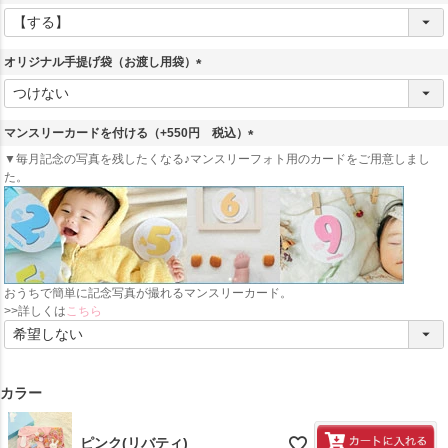
(
必
須
オリジナル手提げ袋（お渡し用袋）
)
(
必
須
マンスリーカードを付ける（+550円 税込）
)
(
▼毎月記念の写真を残したくなる♪マンスリーフォト用のカードをご用意しまし
必
た。
須
)
おうちで簡単に記念写真が撮れるマンスリーカード。
>>詳しくは
こちら
カラー
ピンク(リバティ)