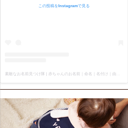
この投稿をInstagramで見る
素敵なお名前見つけ隊 | 赤ちゃんのお名前｜命名｜名付け｜由来｜お名前クイズ(@peace_baby_goose)がシェアした投稿