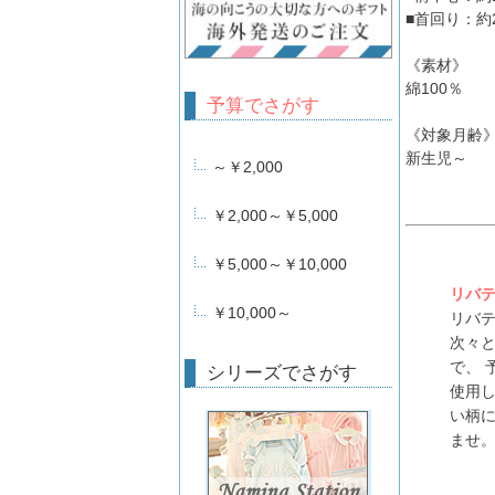
■首回り：約
《素材》
綿100％
予算でさがす
《対象月齢
新生児～
～￥2,000
￥2,000～￥5,000
￥5,000～￥10,000
リバ
￥10,000～
リバ
次々と
で、 
シリーズでさがす
使用
い柄
ませ