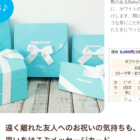
艶のあるBab
に、ホワイト
けします。開
うな形にこだ
たときにワッ