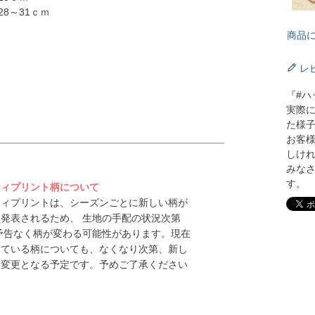
28～31ｃｍ
商品
レ
》
『#ハ
実際
た様
お客様
しけ
みな
す。
ティプリント柄について
ティプリントは、シーズンごとに新しい柄が
発表されるため、 生地の手配の状況次第
予告なく柄が変わる可能性があります。現在
している柄についても、なくなり次第、新し
に変更となる予定です。予めご了承ください
。