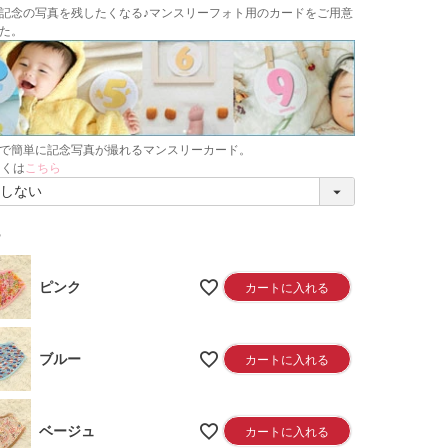
(
記念の写真を残したくなる♪マンスリーフォト用のカードをご用意
必
た。
須
)
で簡単に記念写真が撮れるマンスリーカード。
しくは
こちら
ー
ピンク
カートに入れる
ブルー
カートに入れる
ベージュ
カートに入れる