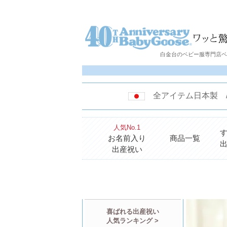
白金台のベビー服専門店ベビ
全アイテム日本製
人気No.1
お名前入り
商品一覧
出産祝い
喜ばれる出産祝い
人気ランキング >