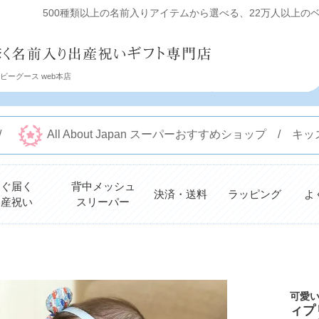
500種類以上の名前入りアイテムから選べる、22万人以上のベビ
ーグース web本店
 /
All About Japan スーパーおすすめショップ /
すぐ届く
背中メッシュ
決済・送料
ラッピング
よ
出産祝い
スリーパー
検索
可愛
ィプ