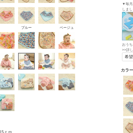
▼毎月
しまし
ブルー
ベージュ
おうち
>>詳
カラ
15ｃｍ