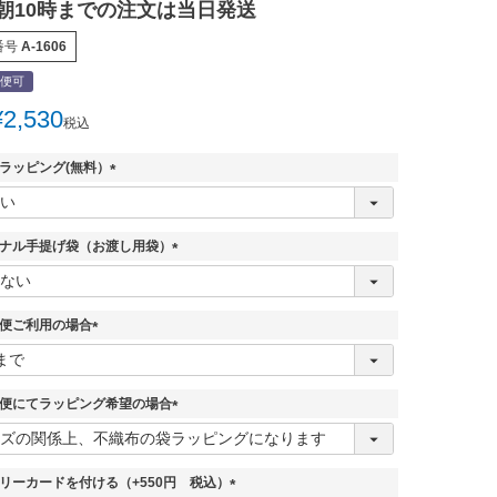
朝10時までの注文は当日発送
番号
A-1606
便可
¥
2,530
税込
ラッピング(無料）
(
必
須
ナル手提げ袋（お渡し用袋）
)
(
必
須
便ご利用の場合
)
(
必
須
便にてラッピング希望の場合
)
(
必
須
リーカードを付ける（+550円 税込）
)