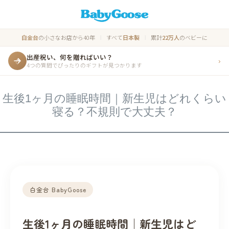
白金台
の小さなお店から40年
すべて
日本製
累計
22万人
のベビーに
|
|
出産祝い、何を贈ればいい？
›
4つの質問でぴったりのギフトが見つかります
生後1ヶ月の睡眠時間｜新生児はどれくらい
寝る？不規則で大丈夫？
白金台 BabyGoose
生後1ヶ月の睡眠時間｜新生児はど