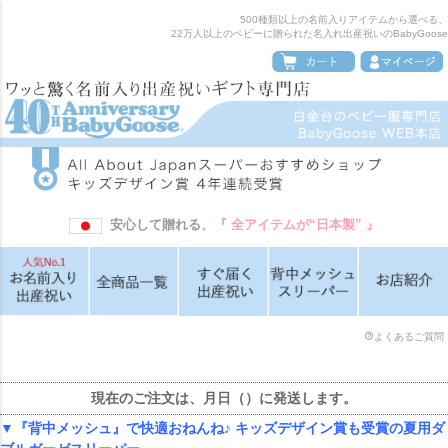
ペー
500種類以上の名前入りアイテムから選べる、
ジト
22万人以上のベビーに贈られた名入れ出産祝いのBabyGoose
ップ
へ
安心して贈れる、
『 全アイテムが“日本製” 』
よくあるご質問
現在のご注文は、
月
日（
）に発送します。
▼『背中メッシュ』で快適おねんね♪ キッズデザイン賞も受賞の夏用ダ