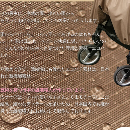
かけの最中に、突然の雨。冷たい雨から
を守ってあげるのは、 とても大変だったりします。
の雨からベビーをしっかり守ってあげるのはもちろん、
ムシした雨の日にも、ベビーが快適に過ごせたらいいの
・・そんな想いからやっと見つけた理想の素材「エコハ
でした。
かり撥水できて、透湿性にも優れたエコハチ素材は、日本
まれた新機能素材。
な技術を持つ日本の縫製職人が作っています。
らのケープは、ママの使いやすさと、くまモチーフにこだ
た結果、細かなディテールが多いため、日本国内でも確か
を持った縫製職人にお願いして製作しております。