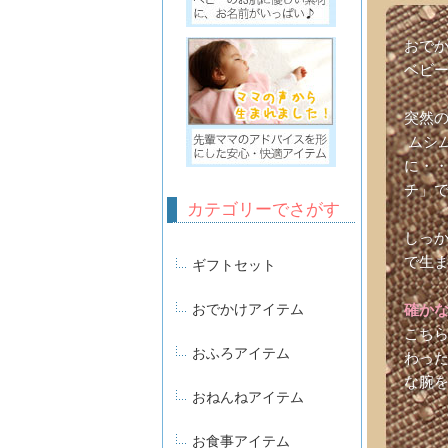
おで
ベビー
突然
ムシ
に・
チ」
カテゴリーでさがす
しっ
で生
ギフトセット
おでかけアイテム
確か
こち
おふろアイテム
わっ
な腕
おねんねアイテム
お食事アイテム