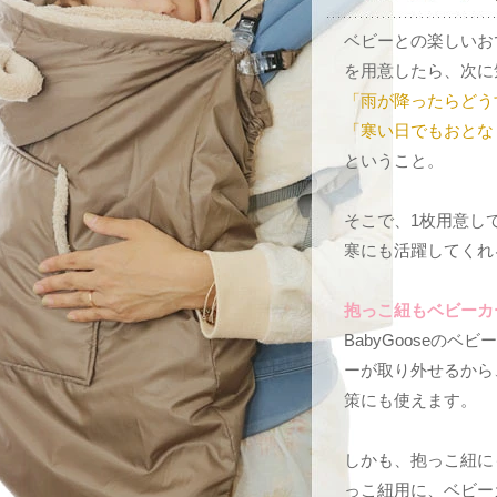
ベビーとの楽しいお
を用意したら、次に
「雨が降ったらどう
「寒い日でもおとな
ということ。
そこで、1枚用意し
寒にも活躍してくれ
抱っこ紐もベビーカ
BabyGooseの
ーが取り外せるから
策にも使えます。
しかも、抱っこ紐に
っこ紐用に、ベビー