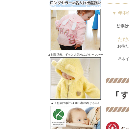
▼ 年
防寒対
ただい
お待た
▲創業以来、ずっと人気No.1のジャンパー
※ネイビ
▲《お届け累計24,000着の着ぐるみ》