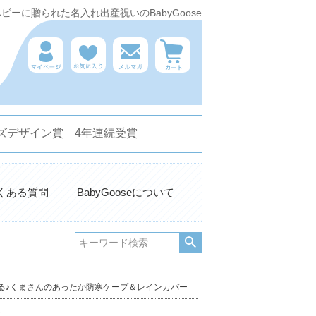
ーに贈られた名入れ出産祝いのBabyGoose
 キッズデザイン賞 4年連続受賞
くある質問
BabyGooseについて
使える♪くまさんのあったか防寒ケープ＆レインカバー
。