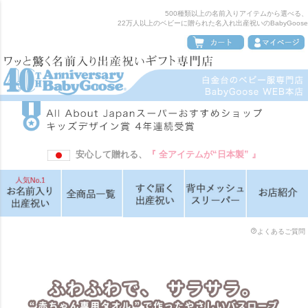
500種類以上の名前入りアイテムから選べる、
22万人以上のベビーに贈られた名入れ出産祝いのBabyGoose
安心して贈れる、
『 全アイテムが“日本製” 』
よくあるご質問