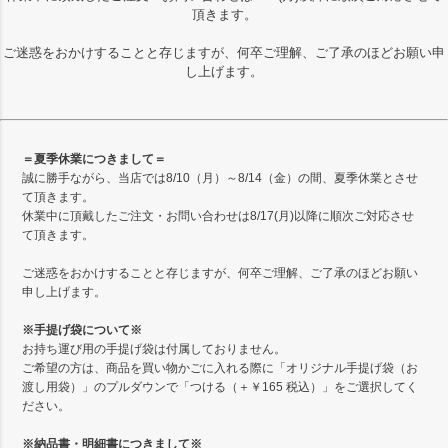
頂きます。
ご迷惑をおかけすることと存じますが、何卒ご理解、ご了承のほどお願い申
し上げます。
＝夏季休業につきまして＝
誠に勝手ながら、当店では8/10（月）～8/14（金）の間、夏季休業とさせ
て頂きます。
休業中に頂戴したご注文・お問い合わせは8/17(月)以降に順次ご対応させ
て頂きます。
ご迷惑をおかけすることと存じますが、何卒ご理解、ご了承のほどお願い
申し上げます。
※手提げ袋について※
お持ち運び用の手提げ袋は付属しておりません。
ご希望の方は、商品を買い物かごに入れる際に「オリジナル手提げ袋（お
渡し用袋）」のプルダウンで「つける（＋￥165 税込）」をご選択してく
ださい。
※納品書・明細書につきまして※