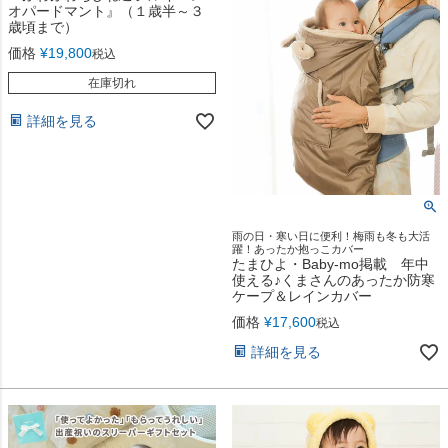
オパードマント』（１歳半～３
歳頃まで）
価格
¥
19,800
税込
在庫切れ
詳細を見る
雨の日・寒い日に便利！梅雨も冬も大活
躍！あったか抱っこカバー
たまひよ・Baby-mo掲載 年中
使える♪くまさんのあったか防寒
ケープ＆レインカバー
価格
¥
17,600
税込
詳細を見る