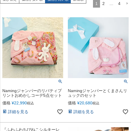
1
2
…
4
Namingジャンパーのリバティプ
Namingジャンパーとくまさんリ
リントおめかしコーデ5点セット
ュックのセット
価格
¥
22,990
価格
¥
20,680
税込
税込
詳細を見る
詳細を見る
『ふわふわちびねこシルキーレ