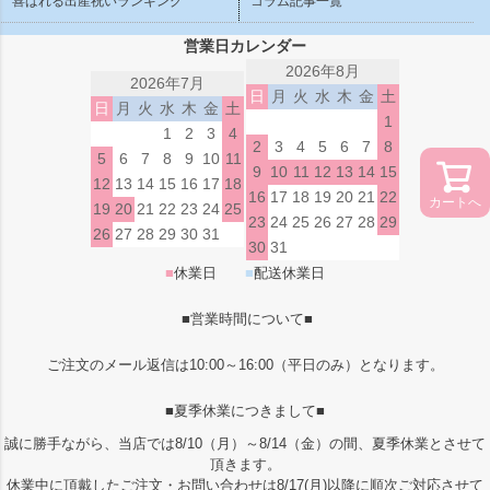
喜ばれる出産祝いランキング
コラム記事一覧
営業日カレンダー
2026年8月
2026年7月
日
月
火
水
木
金
土
日
月
火
水
木
金
土
1
1
2
3
4
2
3
4
5
6
7
8
5
6
7
8
9
10
11
9
10
11
12
13
14
15
12
13
14
15
16
17
18
16
17
18
19
20
21
22
カートへ
19
20
21
22
23
24
25
23
24
25
26
27
28
29
26
27
28
29
30
31
30
31
■
休業日
■
配送休業日
■営業時間について■
ご注文のメール返信は10:00～16:00（平日のみ）となります。
■夏季休業につきまして■
誠に勝手ながら、当店では8/10（月）～8/14（金）の間、夏季休業とさせて
頂きます。
休業中に頂戴したご注文・お問い合わせは8/17(月)以降に順次ご対応させて