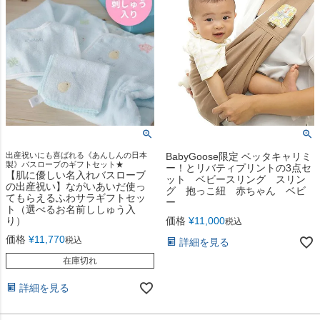
出産祝いにも喜ばれる《あんしんの日本
BabyGoose限定 ベッタキャリミ
製》バスローブのギフトセット★
ー！とリバティプリントの3点セ
【肌に優しい名入れバスローブ
ット ベビースリング スリン
の出産祝い】ながいあいだ使っ
グ 抱っこ紐 赤ちゃん ベビ
てもらえるふわサラギフトセッ
ー
ト（選べるお名前ししゅう入
り）
価格
¥
11,000
税込
価格
¥
11,770
税込
詳細を見る
在庫切れ
詳細を見る