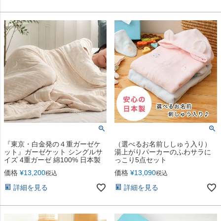
『東京・白金発の４重ガーゼケ
（選べるお名前ししゅう入り）
ット』ガーゼケット シングルサ
湯上がりパーカーのふわサラに
イズ 4重ガーゼ 綿100% 日本製
っこり5点セット
価格
¥
13,200
価格
¥
13,090
税込
税込
詳細を見る
詳細を見る