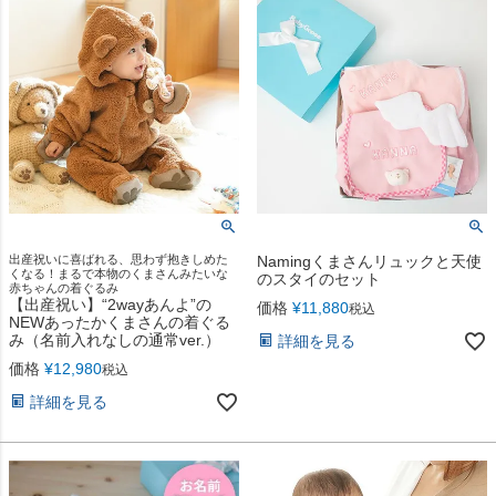
出産祝いに喜ばれる、思わず抱きしめた
Namingくまさんリュックと天使
くなる！まるで本物のくまさんみたいな
のスタイのセット
赤ちゃんの着ぐるみ
【出産祝い】“2wayあんよ”の
価格
¥
11,880
税込
NEWあったかくまさんの着ぐる
み（名前入れなしの通常ver.）
詳細を見る
価格
¥
12,980
税込
詳細を見る