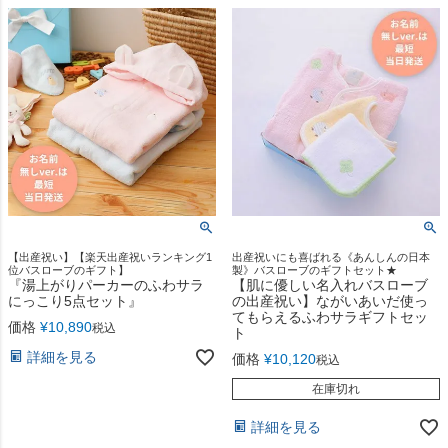
【出産祝い】【楽天出産祝いランキング1
出産祝いにも喜ばれる《あんしんの日本
位バスローブのギフト】
製》バスローブのギフトセット★
『湯上がりパーカーのふわサラ
【肌に優しい名入れバスローブ
にっこり5点セット』
の出産祝い】ながいあいだ使っ
てもらえるふわサラギフトセッ
価格
¥
10,890
税込
ト
詳細を見る
価格
¥
10,120
税込
在庫切れ
詳細を見る