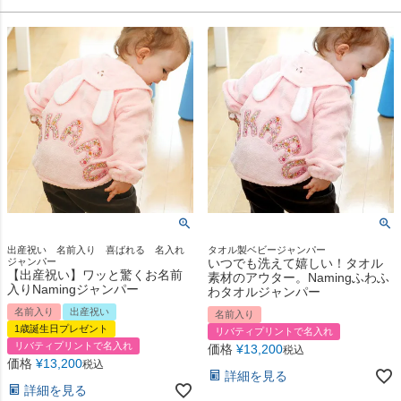
出産祝い 名前入り 喜ばれる 名入れ
タオル製ベビージャンパー
ジャンパー
いつでも洗えて嬉しい！タオル
【出産祝い】ワッと驚くお名前
素材のアウター。Namingふわふ
入りNamingジャンパー
わタオルジャンパー
名前入り
出産祝い
名前入り
1歳誕生日プレゼント
リバティプリントで名入れ
リバティプリントで名入れ
価格
¥
13,200
税込
価格
¥
13,200
税込
詳細を見る
詳細を見る