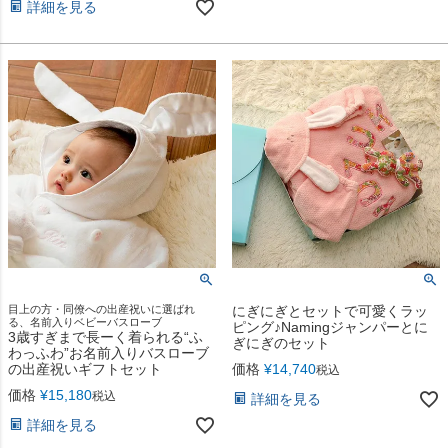
詳細を見る
目上の方・同僚への出産祝いに選ばれ
にぎにぎとセットで可愛くラッ
る、名前入りベビーバスローブ
ピング♪Namingジャンパーとに
3歳すぎまで長ーく着られる“ふ
ぎにぎのセット
わっふわ”お名前入りバスローブ
の出産祝いギフトセット
価格
¥
14,740
税込
価格
¥
15,180
税込
詳細を見る
詳細を見る