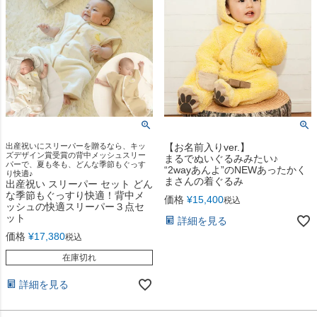
出産祝いにスリーパーを贈るなら、キッ
【お名前入りver.】
ズデザイン賞受賞の背中メッシュスリー
まるでぬいぐるみみたい♪
パーで、夏も冬も、どんな季節もぐっす
“2wayあんよ”のNEWあったかく
り快適♪
まさんの着ぐるみ
出産祝い スリーパー セット どん
な季節もぐっすり快適！背中メ
価格
¥
15,400
税込
ッシュの快適スリーパー３点セ
ット
詳細を見る
価格
¥
17,380
税込
在庫切れ
詳細を見る