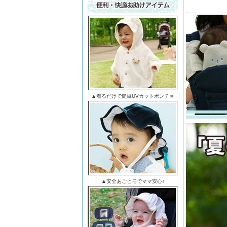
▲着るだけで簡単UVカットポンチョ
▲安全あごヒモでママ安心♪