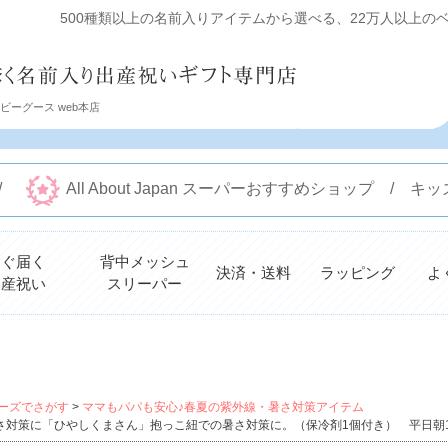
500種類以上の名前入りアイテムから選べる、22万人以上のベビ
ーグース web本店
 /
All About Japan スーパーおすすめショップ /
すぐ届く
背中メッシュ
決済・送料
ラッピング
よ
出産祝い
スリーパー
検索
ーズでさがす
ママもパパも安心♪春夏の紫外線・暑さ対策アイテム
さ対策に「ひやしくまさん」抱っこ紐での暑さ対策に。（保冷剤1個付き） 平日朝