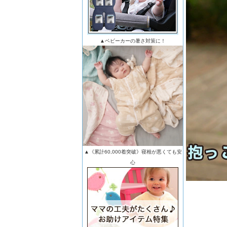
▲ベビーカーの暑さ対策に！
▲《累計60,000着突破》寝相が悪くても安
心