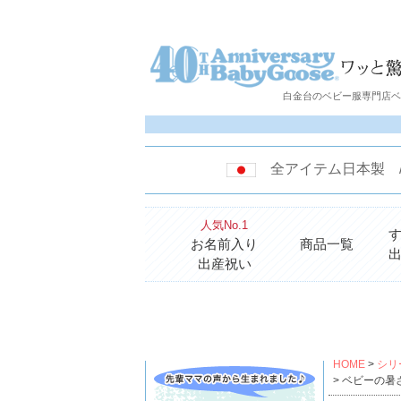
白金台のベビー服専門店ベビ
全アイテム日本製
人気No.1
お名前入り
商品一覧
出産祝い
HOME
シリ
ベビーの暑