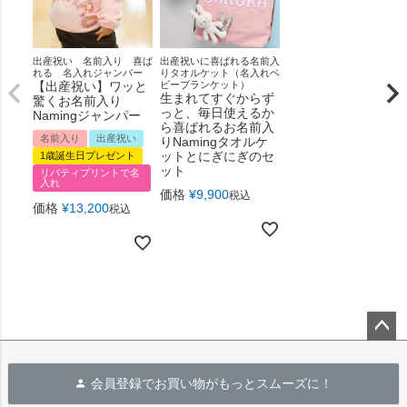
出産祝い 名前入り 喜ば
出産祝いに喜ばれる名前入
れる 名入れジャンパー
りタオルケット（名入れベ
【出産祝い】ワッと
ビーブランケット）
生まれてすぐからず
驚くお名前入り
っと、毎日使えるか
Namingジャンパー
ら喜ばれるお名前入
名前入り
出産祝い
りNamingタオルケ
ットとにぎにぎのセ
1歳誕生日プレゼント
ット
リバティプリントで名
入れ
価格
¥
9,900
税込
価格
¥
13,200
税込
ペー
ジト
会員登録でお買い物がもっとスムーズに！
ップ