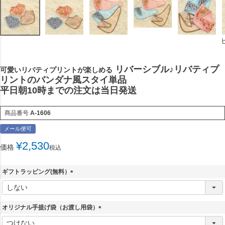
リバーシブル♪リバティプ
可愛いリバティプリントが楽しめる
リントのバンダナ風スタイ単品
平日朝10時までの注文は当日発送
商品番号
A-1606
メール便可
¥
2,530
価格
税込
ギフトラッピング(無料）
(
必
須
オリジナル手提げ袋（お渡し用袋）
)
(