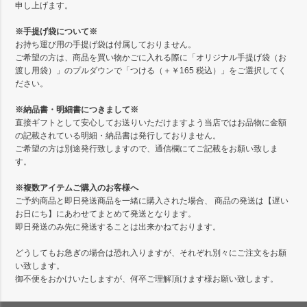
申し上げます。
※手提げ袋について※
お持ち運び用の手提げ袋は付属しておりません。
ご希望の方は、商品を買い物かごに入れる際に「オリジナル手提げ袋（お
渡し用袋）」のプルダウンで「つける（＋￥165 税込）」をご選択してく
ださい。
※納品書・明細書につきまして※
直接ギフトとして安心してお送りいただけますよう当店ではお品物に金額
の記載されている明細・納品書は発行しておりません。
ご希望の方は別途発行致しますので、通信欄にてご記載をお願い致しま
す。
※複数アイテムご購入のお客様へ
ご予約商品と即日発送商品を一緒に購入された場合、 商品の発送は【遅い
お日にち】にあわせてまとめて発送となります。
即日発送のみ先に発送することは出来かねております。
どうしてもお急ぎの場合は恐れ入りますが、それぞれ別々にご注文をお願
い致します。
御不便をおかけいたしますが、何卒ご理解頂けます様お願い致します。