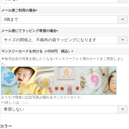
必
須
メール便ご利用の場合
)
(
必
須
メール便にてラッピング希望の場合
)
(
必
須
マンスリーカードを付ける（+550円 税込）
)
(
▼毎月記念の写真を残したくなる♪マンスリーフォト用のカードをご用意しまし
必
た。
須
)
おうちで簡単に記念写真が撮れるマンスリーカード。
>>詳しくは
こちら
カラー