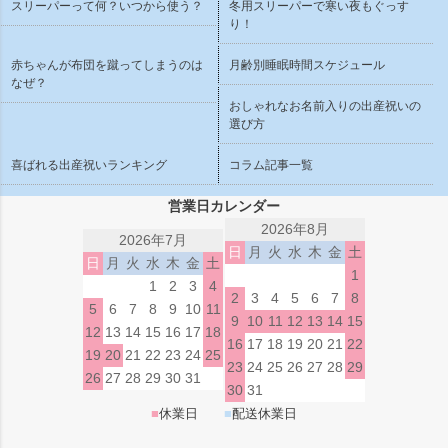
スリーパーって何？いつから使う？
冬用スリーパーで寒い夜もぐっす
り！
赤ちゃんが布団を蹴ってしまうのは
月齢別睡眠時間スケジュール
なぜ？
おしゃれなお名前入りの出産祝いの
選び方
喜ばれる出産祝いランキング
コラム記事一覧
営業日カレンダー
2026年8月
2026年7月
日
月
火
水
木
金
土
日
月
火
水
木
金
土
1
1
2
3
4
2
3
4
5
6
7
8
5
6
7
8
9
10
11
9
10
11
12
13
14
15
12
13
14
15
16
17
18
16
17
18
19
20
21
22
19
20
21
22
23
24
25
23
24
25
26
27
28
29
26
27
28
29
30
31
30
31
■
休業日
■
配送休業日