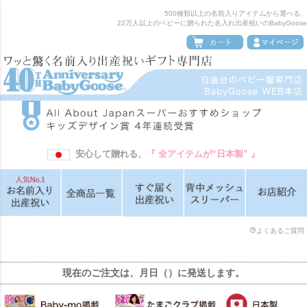
500種類以上の名前入りアイテムから選べる、
22万人以上のベビーに贈られた名入れ出産祝いのBabyGoose
安心して贈れる、
『 全アイテムが“日本製” 』
よくあるご質問
現在のご注文は、
月
日（
）に発送します。