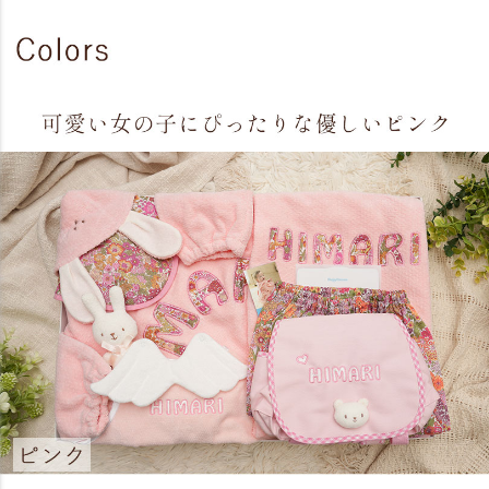
ということで、出産のお祝いには、このシリーズと決めていま
す。優しい色合いに天使の羽が可愛くて、大好きです。 (購入
者さん) （
Naming天使のスタイスーツ
）
ちょっとセンスのよい出産ギフト
職場の方に出産祝いとして購入しました。羽がとってもかわい
くて、名前も入れられて、とてもかわいいギフトになりまし
た。あとから、これを着た写真をお礼に、と見せてもらいまし
たが、すごくかわいかったです。 (購入者さん)（
Naming天使の
スタイスーツ
）
いつもとっても喜ばれます。
出産お祝いに２度目のプレゼントです。生まれたばかりの赤ち
ゃんに早すぎるようですが、わが子が背負って歩く日が楽しみ
に思ってもらえるようで、いつもとても喜んでもらえます。 名