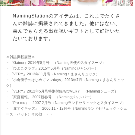
名前が入っててビックリしたよ！嬉しい」と喜んでくれまし
た。プレゼントにはすっごくいいと思います。お店の方の対応
NamingStationのアイテムは、これまでたくさ
も良く、思っていたより早く仕上げてくれました。また出産祝
いの時にお願いしようかと思ってます。(購入者さん) （
Naming
んの雑誌に掲載されてきました。他にはない、
ジャンパー
）
喜んでもらえる出産祝いギフトとして好評いた
だいております。
≪雑誌掲載履歴≫
出産祝いはこれに決めてます！！
・『Gainer』2016年8月号 （Naming天使のスタイスーツ）
・『ひよこクラブ』2015年5月号（Namingジャンパー）
その子だけの特別な贈り物♪
・『VERY』2013年11月号（Namingくまさんリュック）
喜ばれます。双子ちゃんに贈った時節句でみんなが集まった時
・『小倉優子のはじめてママdays』2013年7月（Namingくまさんリュッ
も名前が分かって重宝しましたよ！ (購入者さん)（
Naming天使
ク）
のスタイスーツ
）
・『VERY』2012年5月号特別付録ちびVERY （Namingシューズ）
・『家庭画報』 2007新春号 （Namingジャンパー）
・『Pre-mo』 2007.2月号（Namingランドセリュックとスタイスーツ）
・『赤すぐキッズ』 2006.11・12月号（Namingランドセリュック・シュ
ーズ・ハット）その他・・・
出産祝いはコレ！
自分の子供は天使にみえるもの。