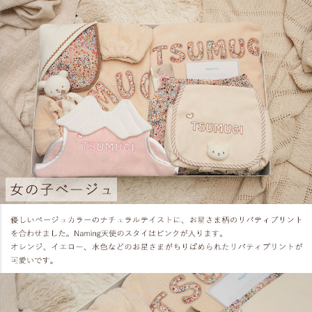
大正解！！！
友達の出産祝いを何にしようかとかなり悩んでネットサーフィ
ンをしていたところ、偶然こちらのサイトを発見し一目惚
れ！！！ 赤ちゃんって、本当天使のようですものね。羽が付い
ているとこも、本人だけのプレミア価値として名前が入れられ
るところも気に入りました。注文後数日中に、お店からの内容
確認が改めてあるところも、間違い防止が出来るので有難かっ
たです。注文をして１０日足らずで友人宅に届けていただけま
した。友達はもちろんのこと、ご家族まで大満足で喜んでいた
だけたようでこちらも嬉しくなりました。本当に良い商品と、
良いショップに巡り合えてよかったです！これから出産祝いは
こちらのショップを利用させていただきたいと思います。本当
にありがとうございました！（かの0112さん） （
Naming天使
のスタイスーツ
）
友人への出産お祝い