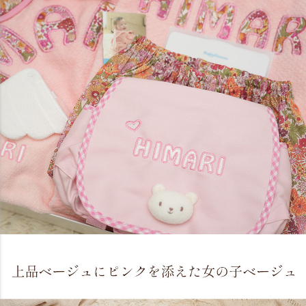
とても可愛いです。
友人の出産祝いにピンクを購入。可愛い箱と手提げに丁寧に包
装してあり、名前の刺繍の大きさもちょうど良く、天使の羽が
スナップボタンで取り外しできるのが便利です。
大変喜んで頂けました。また友人の出産祝いの際には
ぜひこちらの商品を送りたいと思います！！ （maddyroseさ
ん）（
Naming天使のスタイスーツ
）
とても可愛いと喜んでもらえました。
知人のお子様の誕生祝いに贈りました。とても可愛いと喜んで
もらえました。名入れもしてもらえるし、オススメです。仕上
がりに2週間ほどかかると書かれてありましたが少し早めに発
送してくださったようです。また出産祝いを贈るときはリピさ
せていただく予定です♪ （cornet5さん）（
Naming天使のスタ
イスーツ
）