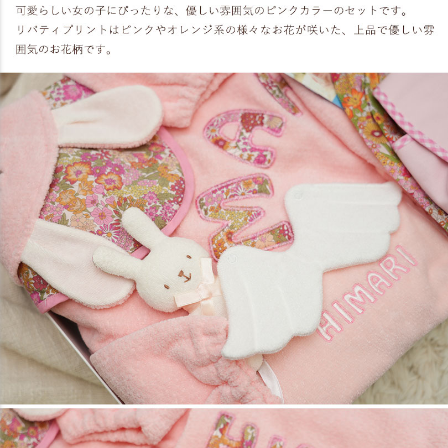
前の刺繍にも特別感があり、送った相手のご両親やご家族から
も喜んでもらえるので、私自身も嬉しくなります。 兄弟がいる
ご家庭に送った時には、兄弟で取り合ってしまっていました
（＃＾＾＃）。
贈る際に兄弟がいる場合、予算があれば２つがいいかもです。
いつか自分に子供ができたら絶対これにしようと思っているの
に、プレゼントにばかり。早くそんな日が来て欲しい。
(購入
者さん) （
Namingランドセリュック
）
子供の名前入りは やはり喜ばれますね
子供の名前入りは やはり喜ばれますね(^^♪
名前の刺繍は 可愛らしく入っていて 一味違います♪
素材もとても肌触りが良いので お勧めです。（nontan0208さ
ん）（
Naming天使のスタイスーツ
）