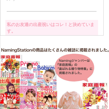
私のお友達の出産祝いはコレ！と決めていま
す。
出産時、色々買い揃えなくてはならないですよね。
そんな中でもお名前入りのOnly 1グッズっだと皆さんに大変喜
ばれます。あまりにかわいくて、自分の娘が生まれたときには
これで自分用に購入できる！と喜びました。あるけるようにな
ってからの後姿がとってもかわいいので気に入っています。私
のお友達の出産祝いはコレ！と決めています。記念にもなりま
すしね兄弟でそれぞれ着てくれたりするとこちらも嬉しいで
す”(パンダあいさん)（
Namingジャンパー
）
「ビックリしたよ！」と喜んでくれました。
友人の出産祝いにプレゼントしました。「すっごく可愛いくて