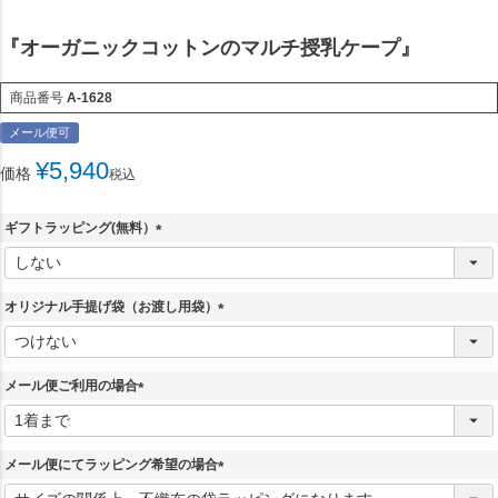
『オーガニックコットンのマルチ授乳ケープ』
商品番号
A-1628
メール便可
¥
5,940
価格
税込
ギフトラッピング(無料）
(
必
須
オリジナル手提げ袋（お渡し用袋）
)
(
必
須
メール便ご利用の場合
)
(
必
須
メール便にてラッピング希望の場合
)
(