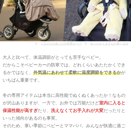
左：
くまさんのあったか防寒ケープ
右：
あったかくまさんの着ぐるみ
大人と比べて、体温調節がとっても苦手なベビー。
だからこそベビーカーの防寒では、どれくらいあたたかくでき
るかではなく、
外気温にあわせて柔軟に温度調節をできるか
が
いちばん重要です。
冬の専用アイテムは本当に高性能でぬくぬくあったか！なもの
が沢山ありますが、一方で、お外では万能だけど
室内に入ると
保温性能が高すぎ
たり、
洗えなくてお手入れが大変
だったりと
いった傾向があるのも事実。
そのため、寒い季節にベビーとママパパ、みんなが快適に過ご