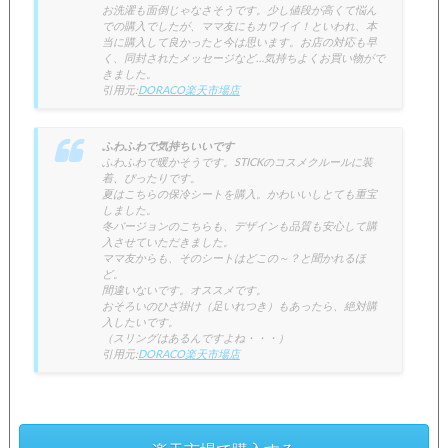
お洗濯も面倒じゃなさそうです。少し値段が高くて悩ん
での購入でしたが、ママ友にもカワイイ！といわれ、本
当に購入して良かったと今は思います。お店の対応も早
く、同封されたメッセージなど…気持ちよくお買い物がで
きました。
引用元:
DORACO楽天市場店
ふわふわで気持ちいいです
ふわふわで暖かそうです。STICKのコスメクルールに装
着、ぴったりです。
夏はこちらの保冷シートを購入。かわいいしとても重宝
しました。
冬バージョンのこちらも、デザインも品質も安心して購
入させていただきました。
ママ友からも、そのシートはどこの～？と聞かれるほ
ど。
間違いないです。オススメです。
おそろいのひざ掛け（足いれつき）もあったら、絶対購
入したいです。
（スリングはあるんですよね・・・）
引用元:
DORACO楽天市場店