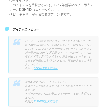
のもポイント。
このアイテムを手掛けるのは、1962年創業のベビー用品メー
カー、EIGHTEX（エイテックス）。
ベビーキャリーが有名な老舗ブランドです。
アイテムのレビュー
バースデーの折り畳むとコンパクトになるb型ベビーカー
に使用するのにこちらを購入しました。四つ折りくらい
コンパクトになるベビーカーなのでシートをつけたまま
折り畳めるのかが１番心配なところでしたが、こちらは
厚すぎず薄すぎずちょうどいい厚みがありシートをつけ
たまま折り畳むことができました。幅も長さもちょうど
よかったです。
引用元:
EIGHTEX楽天市場店
年内配送ありがとうございました。
寒波がくる今年の冬をのりきるために購入させていただ
きました。
ベビーカーがさらに快適になったのか、５分で入眠して
ました。
引用元:
EIGHTEX楽天市場店