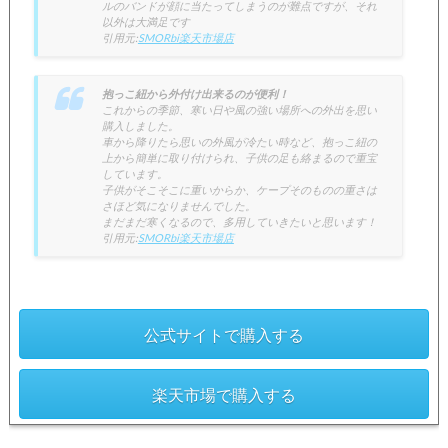
ルのバンドが顔に当たってしまうのが難点ですが、それ
以外は大満足です
引用元:
SMORbi楽天市場店
抱っこ紐から外付け出来るのが便利！
これからの季節、寒い日や風の強い場所への外出を思い
購入しました。
車から降りたら思いの外風が冷たい時など、抱っこ紐の
上から簡単に取り付けられ、子供の足も絡まるので重宝
しています。
子供がそこそこに重いからか、ケープそのものの重さは
さほど気になりませんでした。
まだまだ寒くなるので、多用していきたいと思います！
引用元:
SMORbi楽天市場店
公式サイトで購入する
楽天市場で購入する