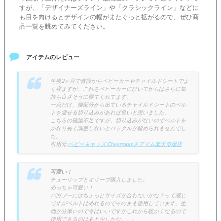
すが、「デザイナーズライン」や「クラシックライン」などに
も目を向けるとデザインの幅がまたぐっと拡がるので、ぜひ商
品一覧を眺めてみてください。
アイテムのレビュー
生後2ヶ月で普段からベビーカーやチャイルドシートでよ
く寝ますが、これをベビーカーにひいてからはさらに気
持ち良さそうに寝てくれてます。
一点だけ、腰部分から出ているチャイルドシートのベル
トを通せる切り込みがあれば良いと思いました。
こちらの確認不足ですが、切り込みがないのでベルトを
かなり長く調整しないとバックルが留められませんでし
た。
引用元:
ベビー＆キッズ Cheermomチアマム楽天市場店
可愛い！
チューリップとオリーブ購入しました。
めっちゃ可愛い！
バガブーにはちょっとサイズが合わないかな？って感じ
ですがベルトはめれるのでそのまま使用しています。生
地が分厚いので冬はいいですがこれから暖かくなるので
使用できるのはあと少しかな。。。