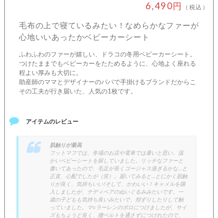
6,490円
（税込）
毛布の上で寝ているみたい！なめらかなファーが
心地いいあったかベビーカーシート
ふわふわのファーが嬉しい、ドラコの冬用ベビーカーシート。
つけたままでもベビーカーをたためるように、心地よく座れる
程よい厚みも大切に。
助産師のママとデザイナーのパパで手掛けるブランドだからこ
その工夫が行き届いた、人気の1枚です。
アイテムのレビュー
肌触りが最高
フットマフでは、冬場のお店や電車では暑いと思い、温
かいベビーシートを探していました。リッチなファーと
書いてあったので、毛足が長くゴージャス過ぎるかな…と
正直、心配でしたが（笑）。届いてみると…とにかく肌触
りが良く、気持ちいい!そして、かわいい！キャメルを購
入しましたが、テディベアのぬいぐるみみたいです。一
歳の子どもも気持ち良いみたいで、頬ずりしたりして触
っていました。マ○ラーレンのボロにつけましたが、サイ
ズもちょうど良く、腰ベルトを通さずにつけれたので、