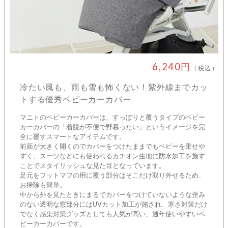
6,240円
（税込）
冷たい風も、雨も雪も怖くない！紫外線までカッ
トする優秀ベビーカーカバー
マニトのベビーカーカバーは、すっぽりと覆うタイプのベビー
カーカバーの「着脱が不便で野暮ったい」というイメージを完
全に覆すスマートなアイテムです。
前面が大きく開くのでカバーをつけたままでもベビーを乗せや
すく、スーツなどにも使われるカチオン生地に防水加工を施す
ことでスタイリッシュな見た目となっています。
足元をフットマフの用に覆う部分はそこだけ取り外せるため、
お掃除も簡単。
中から外を見たときにまるでカバーをつけていないような歪み
のない透明な窓部分にはUVカット加工が施され、寒さ対策だけ
でなく感染対策グッズとしても人気が高い、通年使いやすいベ
ビーカーカバーです。