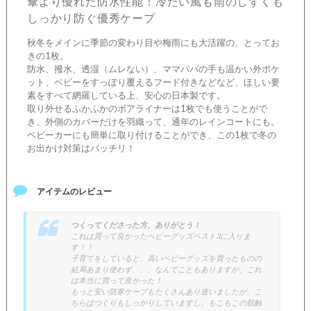
傘より優れた防水性能！冷たい風も雨のしずくも
しっかり防ぐ優秀ケープ
秋冬をメインに季節の変わり目や梅雨にも大活躍の、とってお
きの1枚。
防水、撥水、透湿（ムレない）、ママパパの手も温かい外ポケ
ット、ベビーをすっぽり覆えるフード付きなどなど、ほしい要
素をすべて網羅している上、安心の日本製です。
取り外せるふかふかのボアライナーは1枚でも使うことがで
き、外側のカバーだけを羽織って、通年のレインコートにも。
ベビーカーにも簡単に取り付けることができ、この1枚で冬の
お出かけ対策はバッチリ！
アイテムのレビュー
つくってくださった方、ありがとう！
これは買って良かったベビーグッズベスト3に入りま
す！！
子育てをしていると、高いベビーグッズを買ったものの
結局あまり使わず、、、なんてこともありますが、これ
は本当に買って良かった！
もっと安い防寒ケープもたくさんあり迷いましたが、こ
ちらはつくりもしっかりしていますし、もこもこの肌触