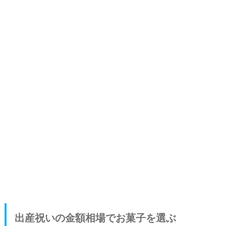
出産祝いにおすすめ！ママのためのご褒美お菓子5選
早和果樹園の味一ジュレてまりin9個ギフト
カルムシフォンの5シフォンアソート（生クリームサン
ド）
パティスリー ポタジエのベジスイーツ詰合せ 12個
山田平安堂の一ヶ重 宝尽くし
ダンケの凍らせて食べるアイスデザート 15号
まとめ
出産祝いの金額相場でお菓子を選ぶ