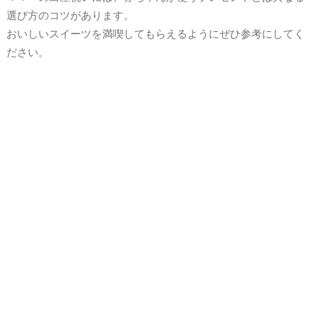
選び方のコツがあります。
おいしいスイーツを満喫してもらえるようにぜひ参考にしてく
ださい。
ママが嬉しい出産祝いのお菓子の選び方
出産祝いの金額相場でお菓子を選ぶ
産後のママも罪悪感なく食べられる！ヘルシーなお菓子が
おすすめ
お菓子の賞味期限に余裕があると気遣い上手！
家事の合間でも食べやすいお菓子が喜ばれる！