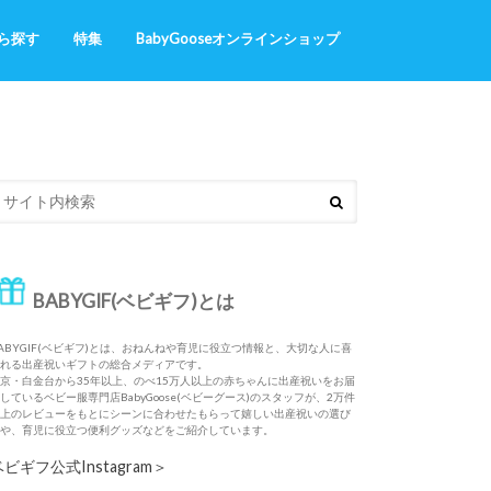
ら探す
特集
BabyGooseオンラインショップ
ギフト
・おねんね
Naming station（お名前入りの出産
あったかくまさんシリーズ
ふわサラお名前いっぱいシリーズ
祝い）
BABYGIF(ベビギフ)とは
ABYGIF(ベビギフ)とは、おねんねや育児に役立つ情報と、大切な人に喜
れる出産祝いギフトの総合メディアです。
京・白金台から35年以上、のべ15万人以上の赤ちゃんに出産祝いをお届
しているベビー服専門店BabyGoose(ベビーグース)のスタッフが、2万件
上のレビューをもとにシーンに合わせたもらって嬉しい出産祝いの選び
や、育児に役立つ便利グッズなどをご紹介しています。
ベビギフ公式Instagram＞