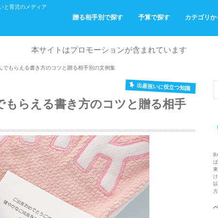
産祝いと育児のメディア
贈る相手別で探す
予算で探す
カテゴリか
ご友人へ
お仕事関係の方へ
ご家族・ご親戚へ
パパ・ママからベビーへ
～￥2,000
～￥5,000
～￥10,000
￥10,000～
出産祝い
おでかけ
おふろ
お部屋着
本サイトはプロモーションが含まれています
 喜んでもらえる書き方のコツと贈る相手別の文例集
出産祝いに役立つ知識
んでもらえる書き方のコツと贈る相手
B
ば
東
け
以
方