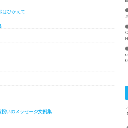
談はひかえて
集
o
0
産祝いのメッセージ文例集