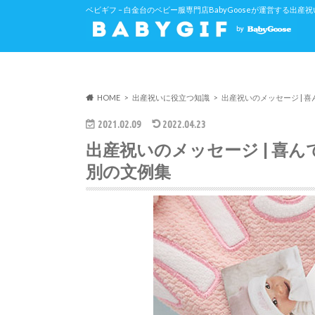
ベビギフ – 白金台のベビー服専門店BabyGooseが運営する出
HOME
出産祝いに役立つ知識
出産祝いのメッセージ |
2021.02.09
2022.04.23
出産祝いのメッセージ | 喜
別の文例集