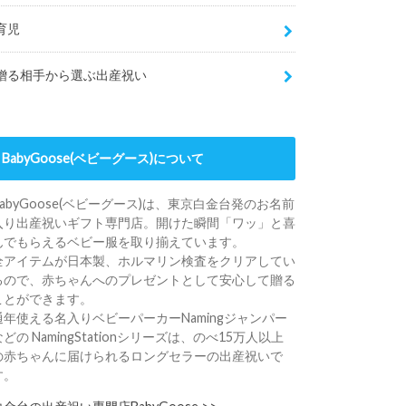
育児
贈る相手から選ぶ出産祝い
BabyGoose(ベビーグース)について
BabyGoose(ベビーグース)は、東京白金台発のお名前
入り出産祝いギフト専門店。開けた瞬間「ワッ」と喜
んでもらえるベビー服を取り揃えています。
全アイテムが日本製、ホルマリン検査をクリアしてい
るので、赤ちゃんへのプレゼントとして安心して贈る
ことができます。
通年使える名入りベビーパーカーNamingジャンパー
などの NamingStationシリーズは、のべ15万人以上
の赤ちゃんに届けられるロングセラーの出産祝いで
す。