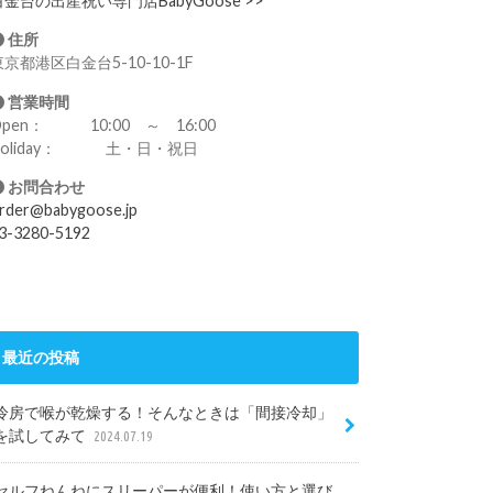
白金台の出産祝い専門店BabyGoose >>
住所
東京都港区白金台5-10-10-1F
営業時間
Open： 10:00 ～ 16:00
Holiday： 土・日・祝日
お問合わせ
rder@babygoose.jp
3-3280-5192
最近の投稿
冷房で喉が乾燥する！そんなときは「間接冷却」
を試してみて
2024.07.19
セルフねんねにスリーパーが便利！使い方と選び