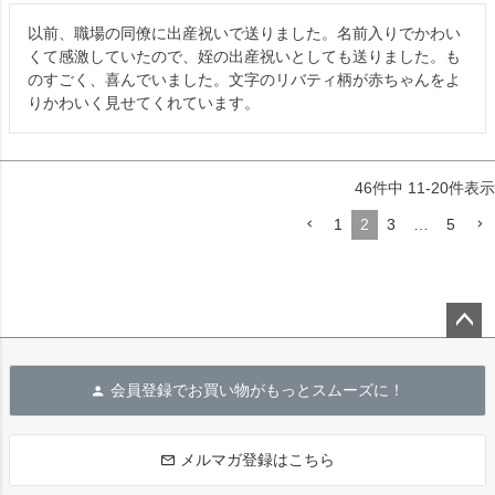
以前、職場の同僚に出産祝いで送りました。名前入りでかわい
くて感激していたので、姪の出産祝いとしても送りました。も
のすごく、喜んでいました。文字のリバティ柄が赤ちゃんをよ
りかわいく見せてくれています。
46
件中
11
-
20
件表示
1
2
3
…
5
ペー
ジト
会員登録でお買い物がもっとスムーズに！
ップ
へ
メルマガ登録はこちら