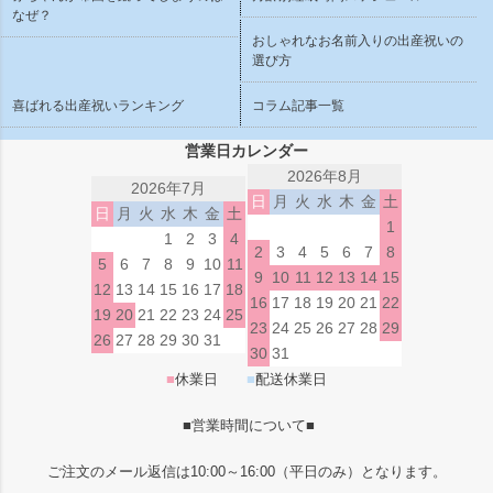
なぜ？
おしゃれなお名前入りの出産祝いの
選び方
喜ばれる出産祝いランキング
コラム記事一覧
営業日カレンダー
2026年8月
2026年7月
日
月
火
水
木
金
土
日
月
火
水
木
金
土
1
1
2
3
4
2
3
4
5
6
7
8
5
6
7
8
9
10
11
9
10
11
12
13
14
15
12
13
14
15
16
17
18
16
17
18
19
20
21
22
19
20
21
22
23
24
25
23
24
25
26
27
28
29
26
27
28
29
30
31
30
31
■
休業日
■
配送休業日
■営業時間について■
ご注文のメール返信は10:00～16:00（平日のみ）となります。