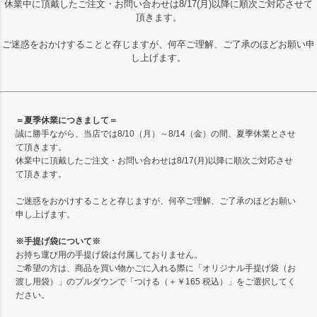
休業中に頂戴したご注文・お問い合わせは8/17(月)以降に順次ご対応させて
頂きます。
ご迷惑をおかけすることと存じますが、何卒ご理解、ご了承のほどお願い申
し上げます。
＝夏季休業につきまして＝
誠に勝手ながら、当店では8/10（月）～8/14（金）の間、夏季休業とさせ
て頂きます。
休業中に頂戴したご注文・お問い合わせは8/17(月)以降に順次ご対応させ
て頂きます。
ご迷惑をおかけすることと存じますが、何卒ご理解、ご了承のほどお願い
申し上げます。
※手提げ袋について※
お持ち運び用の手提げ袋は付属しておりません。
ご希望の方は、商品を買い物かごに入れる際に「オリジナル手提げ袋（お
渡し用袋）」のプルダウンで「つける（＋￥165 税込）」をご選択してく
ださい。