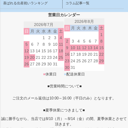
喜ばれる出産祝いランキング
コラム記事一覧
営業日カレンダー
2026年8月
2026年7月
日
月
火
水
木
金
土
日
月
火
水
木
金
土
1
1
2
3
4
2
3
4
5
6
7
8
5
6
7
8
9
10
11
9
10
11
12
13
14
15
12
13
14
15
16
17
18
16
17
18
19
20
21
22
19
20
21
22
23
24
25
23
24
25
26
27
28
29
26
27
28
29
30
31
30
31
■
休業日
■
配送休業日
■営業時間について■
ご注文のメール返信は10:00～16:00（平日のみ）となります。
■夏季休業につきまして■
誠に勝手ながら、当店では8/10（月）～8/14（金）の間、夏季休業とさせて
頂きます。