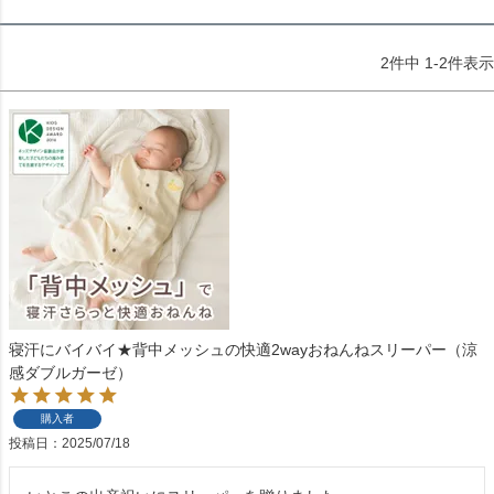
2
件中
1
-
2
件表示
寝汗にバイバイ★背中メッシュの快適2wayおねんねスリーパー（涼
感ダブルガーゼ）
購入者
投稿日
2025/07/18