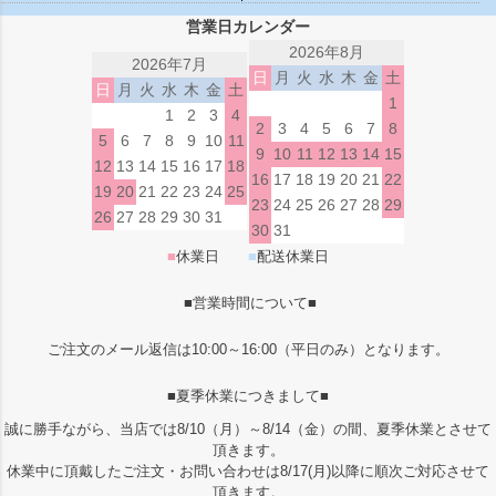
営業日カレンダー
2026年8月
2026年7月
日
月
火
水
木
金
土
日
月
火
水
木
金
土
1
1
2
3
4
2
3
4
5
6
7
8
5
6
7
8
9
10
11
9
10
11
12
13
14
15
12
13
14
15
16
17
18
16
17
18
19
20
21
22
19
20
21
22
23
24
25
23
24
25
26
27
28
29
26
27
28
29
30
31
30
31
■
休業日
■
配送休業日
■営業時間について■
ご注文のメール返信は10:00～16:00（平日のみ）となります。
■夏季休業につきまして■
誠に勝手ながら、当店では8/10（月）～8/14（金）の間、夏季休業とさせて
頂きます。
休業中に頂戴したご注文・お問い合わせは8/17(月)以降に順次ご対応させて
頂きます。