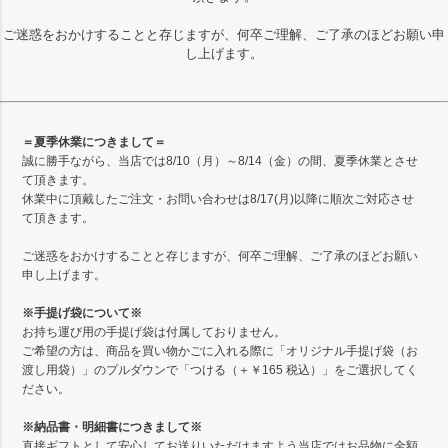
ご迷惑をおかけすることと存じますが、何卒ご理解、ご了承のほどお願い申
し上げます。
＝夏季休業につきまして＝
誠に勝手ながら、当店では8/10（月）～8/14（金）の間、夏季休業とさせ
て頂きます。
休業中に頂戴したご注文・お問い合わせは8/17(月)以降に順次ご対応させ
て頂きます。
ご迷惑をおかけすることと存じますが、何卒ご理解、ご了承のほどお願い
申し上げます。
※手提げ袋について※
お持ち運び用の手提げ袋は付属しておりません。
ご希望の方は、商品を買い物かごに入れる際に「オリジナル手提げ袋（お
渡し用袋）」のプルダウンで「つける（＋￥165 税込）」をご選択してく
ださい。
※納品書・明細書につきまして※
直接ギフトとして安心してお送りいただけますよう当店ではお品物に金額