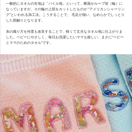
一般的にタオルの生地は「パイル地」といって、断面がループ状（輪）に
なっていますが、その輪の上部をカットしたものが “アメリカンシャーリン
グ”といわれる加工法。こうすることで、 毛足が揃い、なめらかでしっとり
した肌触りとなります。
糸の織り方を何度も改良することで、軽くて丈夫なタオル地に仕上がりま
した。ベビーにやさしく、毎日お洗濯したいママも嬉しい、まさに“ベビー
とママのためのタオル”です。