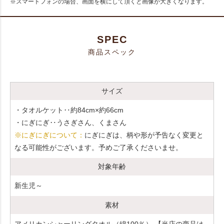
※スマートフォンの場合、画面を横にして頂くと画像が大きくなります。
SPEC
商品スペック
サイズ
・タオルケット‥約84cm×約66cm
・にぎにぎ‥うさぎさん、くまさん
※にぎにぎについて：
にぎにぎは、柄や形が予告なく変更と
なる可能性がございます。予めご了承くださいませ。
対象年齢
新生児～
素材
アメリカンシャーリングタオル（綿100％） 【当店の商品は