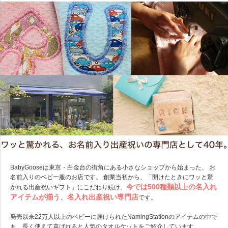
BabyGooseは東京・白金台の街角にある小さなショップから始まった、 お
名前入りのベビー服のお店です。 創業当初から、「開けたときにワッと驚
今では500種類以上の名入れ
かれる出産祝いギフト」にこだわり続け、
アイテムが揃う、名入れ出産祝い専門店
です。
発売以来22万人以上のベビーに届けられたNamingStationのアイテムの中で
も、長く使えて喜ばれると人気のタオルケットをご紹介しています。