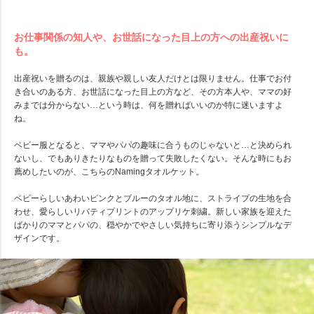
お仕事関係の知人や、お世話になった目上の方への出産祝いに
も。
出産祝いを贈るのは、親族や親しい友人だけとは限りません。仕事でお付
き合いのある方、お世話になった目上の方など、その方本人や、ママの好
みまでは分からない…という時は、何を贈ればいいのか特に迷いますよ
ね。
ベビー服となると、ママやパパの趣味に合うものじゃないと…と決められ
ないし、でもありきたりなものを贈って失敗したくない。そんな時にもお
薦めしたいのが、こちらのNamingタオルケット。
ベビーらしいあわいピンクとブルーのタオル地に、ストライプの生地を合
わせ、愛らしいリバティプリントのアップリケ刺繍。新しい家族を迎えた
ばかりのママとパパの、穏やかでやさしい気持ちに寄り添うシンプルなデ
ザインです。