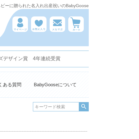
ーに贈られた名入れ出産祝いのBabyGoose
 キッズデザイン賞 4年連続受賞
くある質問
BabyGooseについて
。