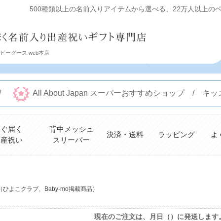
500種類以上の名前入りアイテムから選べる、22万人以上のベビ
ーグース web本店
 /
All About Japan スーパーおすすめショップ /
すぐ届く
背中メッシュ
決済・送料
ラッピング
よ
出産祝い
スリーパー
検索
ひよこクラブ、Baby-mo掲載商品）
現在のご注文は、
月
日（
）に発送します