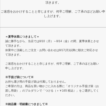
頂きます。
ご迷惑をおかけすることと存じますが、何卒ご理解、ご了承のほどお願い申
し上げます。
＝夏季休業につきまして＝
誠に勝手ながら、当店では8/10（月）～8/14（金）の間、夏季休業とさせ
て頂きます。
休業中に頂戴したご注文・お問い合わせは8/17(月)以降に順次ご対応させ
て頂きます。
ご迷惑をおかけすることと存じますが、何卒ご理解、ご了承のほどお願い
申し上げます。
※手提げ袋について※
お持ち運び用の手提げ袋は付属しておりません。
ご希望の方は、商品を買い物かごに入れる際に「オリジナル手提げ袋（お
渡し用袋）」のプルダウンで「つける（＋￥165 税込）」をご選択してく
ださい。
※納品書・明細書につきまして※