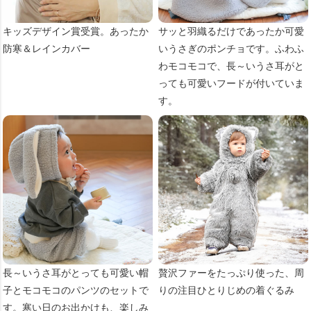
キッズデザイン賞受賞。あったか
サッと羽織るだけであったか可愛
防寒＆レインカバー
いうさぎのポンチョです。ふわふ
わモコモコで、長～いうさ耳がと
っても可愛いフードが付いていま
す。
長～いうさ耳がとっても可愛い帽
贅沢ファーをたっぷり使った、周
子とモコモコのパンツのセットで
りの注目ひとりじめの着ぐるみ
す。寒い日のお出かけも、楽しみ