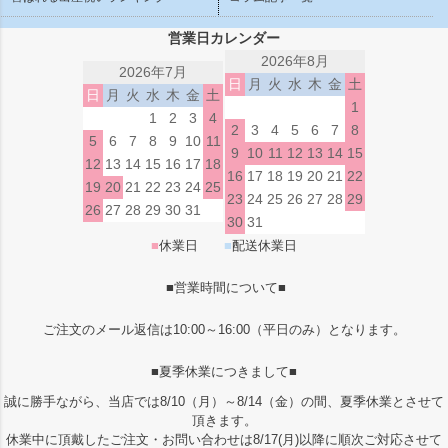
営業日カレンダー
2026年8月
2026年7月
日
月
火
水
木
金
土
日
月
火
水
木
金
土
1
1
2
3
4
2
3
4
5
6
7
8
5
6
7
8
9
10
11
9
10
11
12
13
14
15
12
13
14
15
16
17
18
16
17
18
19
20
21
22
19
20
21
22
23
24
25
23
24
25
26
27
28
29
26
27
28
29
30
31
30
31
■
休業日
■
配送休業日
■営業時間について■
ご注文のメール返信は10:00～16:00（平日のみ）となります。
■夏季休業につきまして■
誠に勝手ながら、当店では8/10（月）～8/14（金）の間、夏季休業とさせて
頂きます。
休業中に頂戴したご注文・お問い合わせは8/17(月)以降に順次ご対応させて