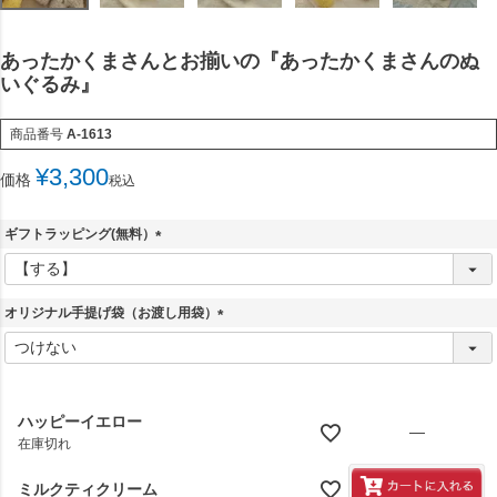
あったかくまさんとお揃いの『あったかくまさんのぬ
いぐるみ』
商品番号
A-1613
¥
3,300
価格
税込
ギフトラッピング(無料）
(
必
須
オリジナル手提げ袋（お渡し用袋）
)
(
必
須
)
ハッピーイエロー
—
在庫切れ
ミルクティクリーム